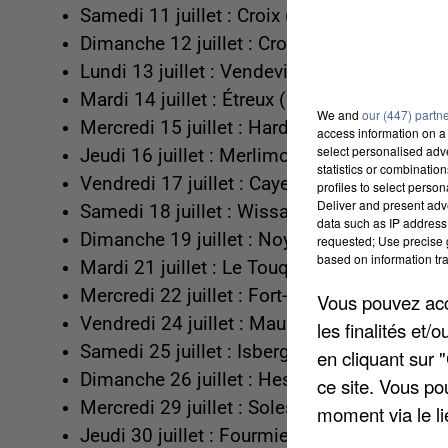
Samedi 11 juillet : Croix (59)
Dimanche 12 juillet : Croisilles (62)
Lundi 13 juillet : Vendeville (59)
Mardi 14 juillet : Étreux (02)
We and
our (447) partn
Mercredi 15 juillet : Hardelot (62)
access information on a 
select personalised ad
Jeudi 16 juillet : Merlimont (62)
statistics or combinatio
Vendredi 17 juillet : Cayeux-sur-Mer (80)
profiles to select person
Deliver and present adv
Samedi 18 juillet : Wissant (62)
data such as IP address 
Dimanche 19 juillet : Noyelles-Godault (62)
requested; Use precise g
based on information tra
Mardi 21 juillet : Le Touquet (62)
Mercredi 22 juillet : Fort-Mahon (80)
Vous pouvez acce
Vendredi 24 juillet : Maubeuge (59)
les finalités et
Samedi 25 juillet : Isbergues (62)
en cliquant sur 
Dimanche 26 juillet : Hesdin (62)
ce site. Vous po
Mercredi 29 juillet : Solesmes (59)
moment via le li
Jeudi 30 juillet : Fourmies (59)