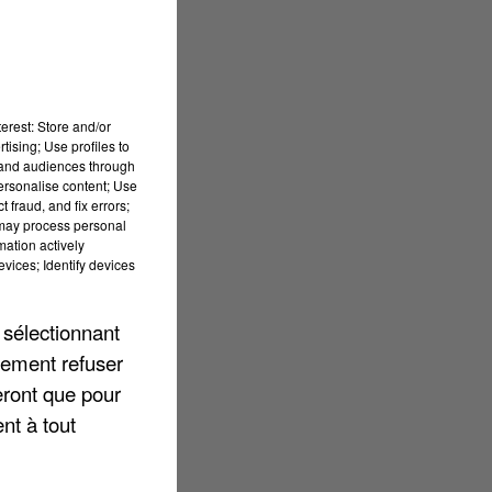
erest: Store and/or
tising; Use profiles to
tand audiences through
personalise content; Use
 fraud, and fix errors;
 may process personal
mation actively
vices; Identify devices
 sélectionnant
lement refuser
eront que pour
nt à tout