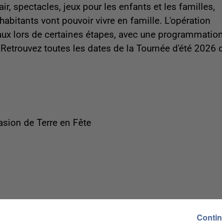
r, spectacles, jeux pour les enfants et les familles,
habitants vont pouvoir vivre en famille. L'opération
caux lors de certaines étapes, avec une programmatio
 Retrouvez toutes les dates de la Tournée d'été 2026 c
casion de Terre en Fête
confirmer)
Contin