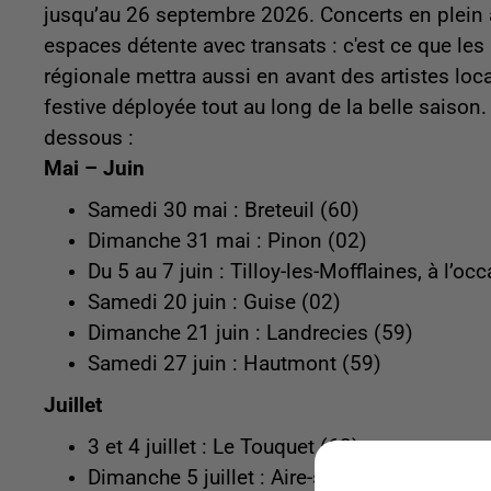
jusqu’au 26 septembre 2026. Concerts en plein ai
espaces détente avec transats : c'est ce que les 
régionale mettra aussi en avant des artistes lo
festive déployée tout au long de la belle saison.
dessous :
Mai – Juin
Samedi 30 mai : Breteuil (60)
Dimanche 31 mai : Pinon (02)
Du 5 au 7 juin : Tilloy-les-Mofflaines, à l’oc
Samedi 20 juin : Guise (02)
Dimanche 21 juin : Landrecies (59)
Samedi 27 juin : Hautmont (59)
Juillet
3 et 4 juillet : Le Touquet (62)
Dimanche 5 juillet : Aire-sur-la-Lys (62) (à 