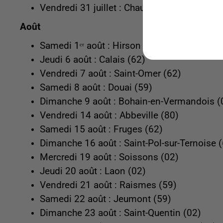
Vendredi 31 juillet : Chauny (02)
Août
Samedi 1ᵉʳ août : Hirson (02)
Jeudi 6 août : Calais (62)
Vendredi 7 août : Saint-Omer (62)
Samedi 8 août : Douai (59)
Dimanche 9 août : Bohain-en-Vermandois (
Vendredi 14 août : Abbeville (80)
Samedi 15 août : Fruges (62)
Dimanche 16 août : Saint-Pol-sur-Ternoise 
Mercredi 19 août : Soissons (02)
Jeudi 20 août : Laon (02)
Vendredi 21 août : Raismes (59)
Samedi 22 août : Jeumont (59)
Dimanche 23 août : Saint-Quentin (02)