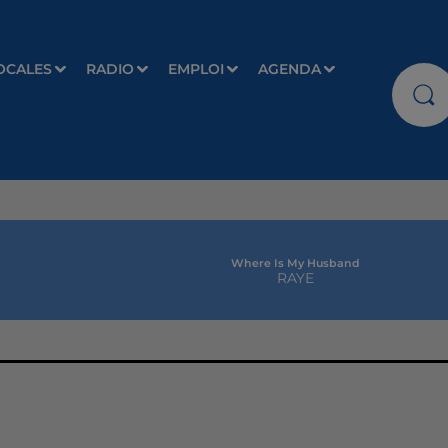
OCALES
RADIO
EMPLOI
AGENDA
Where Is My Husband
RAYE