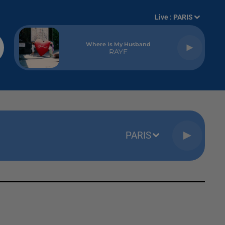
Live :
PARIS
Where Is My Husband
RAYE
PARIS