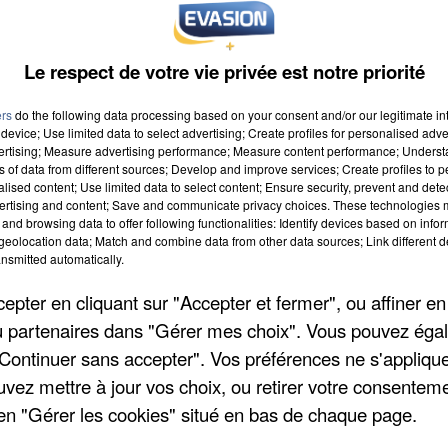
Le respect de votre vie privée est notre priorité
ers
do the following data processing based on your consent and/or our legitimate int
device; Use limited data to select advertising; Create profiles for personalised adver
vertising; Measure advertising performance; Measure content performance; Unders
ns of data from different sources; Develop and improve services; Create profiles to 
alised content; Use limited data to select content; Ensure security, prevent and detect
ertising and content; Save and communicate privacy choices. These technologies
and browsing data to offer following functionalities: Identify devices based on infor
eolocation data; Match and combine data from other data sources; Link different de
nsmitted automatically.
pter en cliquant sur "Accepter et fermer", ou affiner en
/ou partenaires dans "Gérer mes choix". Vous pouvez éga
"Continuer sans accepter". Vos préférences ne s'appliqu
uvez mettre à jour vos choix, ou retirer votre consenteme
en "Gérer les cookies" situé en bas de chaque page.