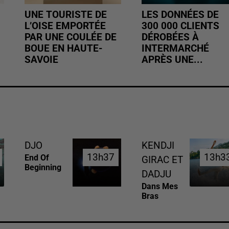
UNE TOURISTE DE
LES DONNÉES DE
L’OISE EMPORTÉE
300 000 CLIENTS
PAR UNE COULÉE DE
DÉROBÉES À
BOUE EN HAUTE-
INTERMARCHÉ
SAVOIE
APRÈS UNE...
DJO
KENDJI
13h37
13h37
13h3
13h3
End Of
GIRAC ET
Beginning
DADJU
Dans Mes
Bras