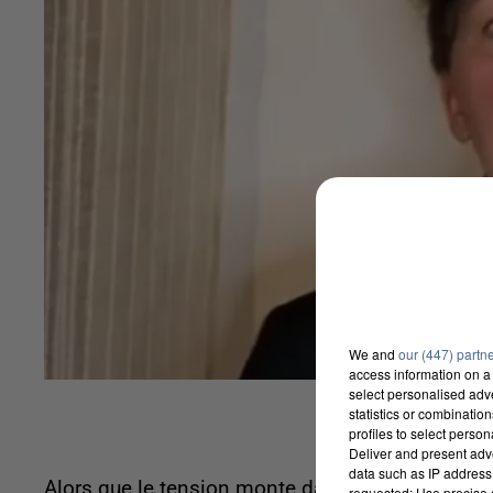
We and
our (447) partn
access information on a 
select personalised ad
statistics or combinatio
profiles to select person
Deliver and present adv
data such as IP address 
Alors que le tension monte dans plusieurs lycé
requested; Use precise g