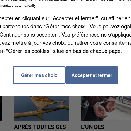
nsmitted automatically.
le sanitaire dans les établissements scolaires.
nque de gel hydroalcoolique... Le protocole « ne peut
pter en cliquant sur "Accepter et fermer", ou affiner en
ice présidente en charge des lycées à la Région. Elle
/ou partenaires dans "Gérer mes choix". Vous pouvez éga
vec des cours « moitié en présentiel, moitié en
"Continuer sans accepter". Vos préférences ne s'appliqu
uvez mettre à jour vos choix, ou retirer votre consenteme
en "Gérer les cookies" situé en bas de chaque page.
Gérer mes choix
Accepter et fermer
APRÈS TOUTES CES
L’UN DES