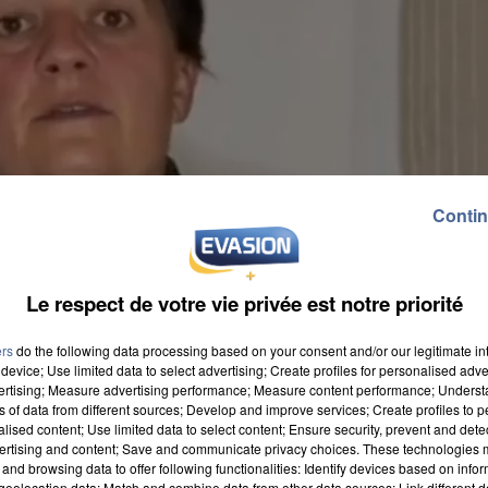
Contin
Le respect de votre vie privée est notre priorité
ers
do the following data processing based on your consent and/or our legitimate int
device; Use limited data to select advertising; Create profiles for personalised adver
vertising; Measure advertising performance; Measure content performance; Unders
ns of data from different sources; Develop and improve services; Create profiles to 
alised content; Use limited data to select content; Ensure security, prevent and detect
ertising and content; Save and communicate privacy choices. These technologies
and browsing data to offer following functionalities: Identify devices based on infor
es de la Somme, la région des Hauts-de-France
eolocation data; Match and combine data from other data sources; Link different de