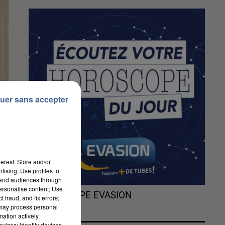
uer sans accepter
erest: Store and/or
tising; Use profiles to
tand audiences through
personalise content; Use
L'HOROSCOPE EVASION
 fraud, and fix errors;
 may process personal
mation actively
vices; Identify devices