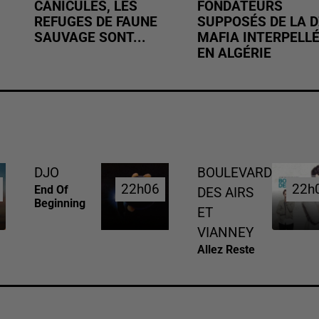
CANICULES, LES
FONDATEURS
REFUGES DE FAUNE
SUPPOSÉS DE LA D
SAUVAGE SONT...
MAFIA INTERPELL
EN ALGÉRIE
DJO
BOULEVARD
22h06
22h06
22h
22h
End Of
DES AIRS
Beginning
ET
VIANNEY
Allez Reste