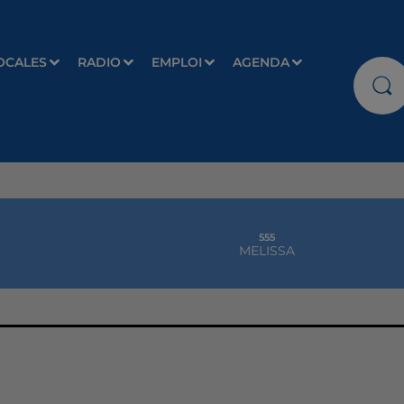
OCALES
RADIO
EMPLOI
AGENDA
555
MELISSA