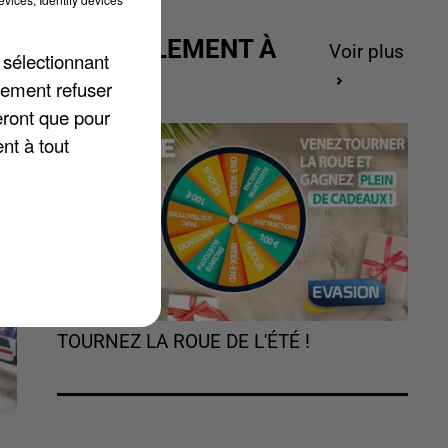
ACTUELLEMENT À
Voir plus
 sélectionnant
GAGNER
lement refuser
eront que pour
nt à tout
TOURNEZ LA ROUE DE L'ÉTÉ !