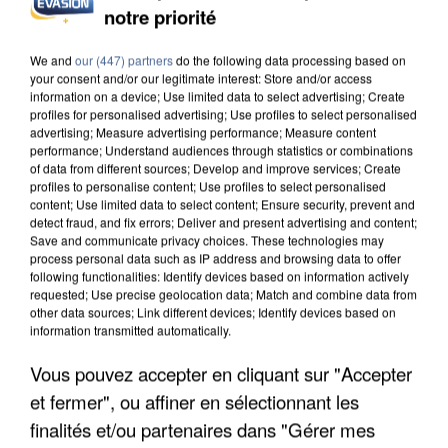
notre priorité
L’UN DES FONDATEURS SUPPOSÉS DE LA DZ
MAFIA INTERPELLÉ EN ALGÉRIE
We and
our (447) partners
do the following data processing based on
your consent and/or our legitimate interest: Store and/or access
information on a device; Use limited data to select advertising; Create
profiles for personalised advertising; Use profiles to select personalised
advertising; Measure advertising performance; Measure content
performance; Understand audiences through statistics or combinations
of data from different sources; Develop and improve services; Create
profiles to personalise content; Use profiles to select personalised
content; Use limited data to select content; Ensure security, prevent and
detect fraud, and fix errors; Deliver and present advertising and content;
Save and communicate privacy choices. These technologies may
process personal data such as IP address and browsing data to offer
following functionalities: Identify devices based on information actively
requested; Use precise geolocation data; Match and combine data from
other data sources; Link different devices; Identify devices based on
information transmitted automatically.
Vous pouvez accepter en cliquant sur "Accepter
et fermer", ou affiner en sélectionnant les
UN SECOND CADRE DE LA DZ MAFIA
finalités et/ou partenaires dans "Gérer mes
INTERPELLÉ EN ALGÉRIE