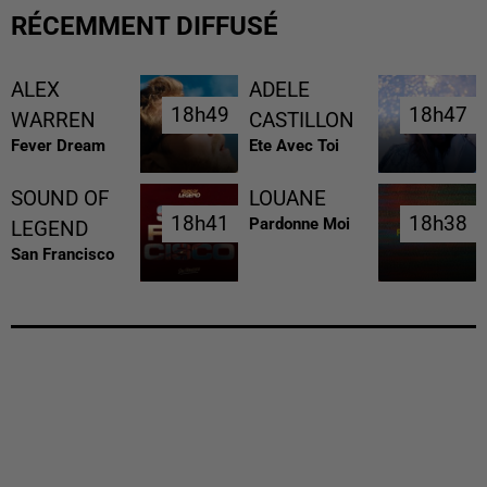
RÉCEMMENT DIFFUSÉ
ALEX
ADELE
18h49
18h49
18h47
18h47
WARREN
CASTILLON
Fever Dream
Ete Avec Toi
SOUND OF
LOUANE
18h41
18h41
18h38
18h38
Pardonne Moi
LEGEND
San Francisco