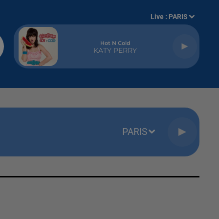
Live :
PARIS
Hot N Cold
KATY PERRY
PARIS