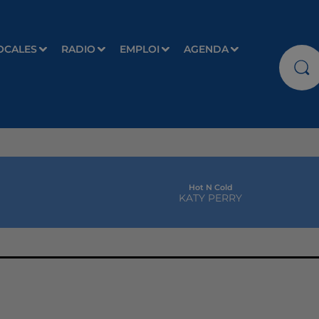
OCALES
RADIO
EMPLOI
AGENDA
Hot N Cold
KATY PERRY