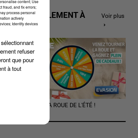
personalise content; Use
 fraud, and fix errors;
 may process personal
ACTUELLEMENT À
Voir plus
mation actively
GAGNER
vices; Identify devices
 sélectionnant
s
lement refuser
eront que pour
nt à tout
TOURNEZ LA ROUE DE L'ÉTÉ !