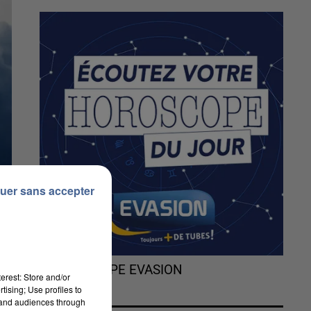
uer sans accepter
L'HOROSCOPE EVASION
erest: Store and/or
tising; Use profiles to
tand audiences through