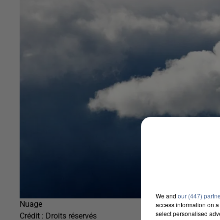
We and
our (447) partn
Nuage
access information on a 
select personalised ad
Crédit :
Droits réservés