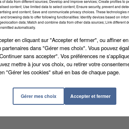
ns of data from different sources; Develop and improve services; Create profiles to 
alised content; Use limited data to select content; Ensure security, prevent and detect
ertising and content; Save and communicate privacy choices. These technologies
and browsing data to offer following functionalities: Identify devices based on infor
eolocation data; Match and combine data from other data sources; Link different de
nsmitted automatically.
données recueillies par les nombreuses stations de
nières en date couvrent le mois d'avril 2025. Elles
pter en cliquant sur "Accepter et fermer", ou affiner en
tracker.com. Une fois de plus, le mois passé n'a pa
/ou partenaires dans "Gérer mes choix". Vous pouvez éga
ques. La Somme était en déficit de précipitations en
"Continuer sans accepter". Vos préférences ne s'appliqu
mul des pluies était de -52%. Si la situation se
uvez mettre à jour vos choix, ou retirer votre consenteme
ressource en eau, ou encore pour la sécheresse des
en "Gérer les cookies" situé en bas de chaque page.
Gérer mes choix
Accepter et fermer