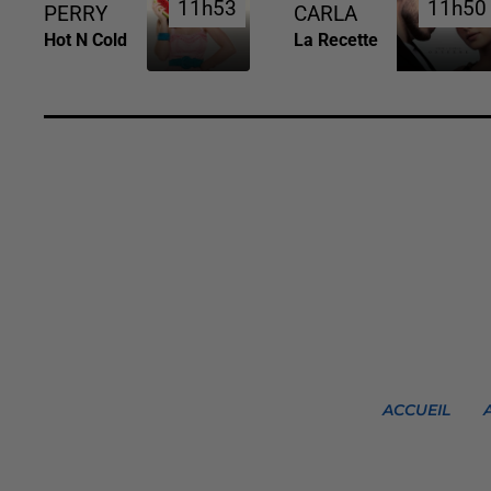
11h53
11h53
11h50
11h50
PERRY
CARLA
Hot N Cold
La Recette
ACCUEIL