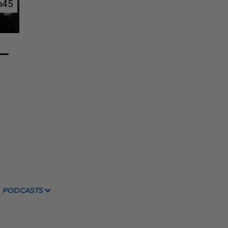
h45
h45
PODCASTS