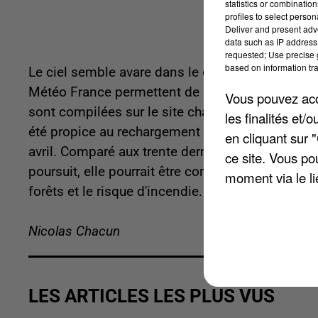
statistics or combinatio
profiles to select person
Deliver and present adv
data such as IP address 
requested; Use precise g
based on information tra
Le ciel semble avare dans le département. Les 
Météo France permettent de le confirmer. Les der
Vous pouvez acce
sont compilées sur le site changementclimatique
les finalités et
été propice au rechargement des nappes phréati
en cliquant sur 
avril. Comparé aux trente dernières années, le cu
ce site. Vous po
poursuit, elle pourrait être compliquée pour la 
moment via le li
forêts et le risque d'incendie.
Nicolas Chacun
LES ARTICLES LES PLUS VUS