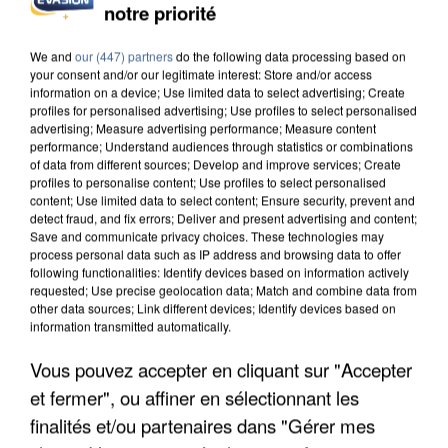
notre priorité
INCENDIES : L’ÎLE-DE-FRANCE LANCE UN ÉLAN
DE SOLIDARITÉ AVEC LES...
We and
our (447) partners
do the following data processing based on
your consent and/or our legitimate interest: Store and/or access
information on a device; Use limited data to select advertising; Create
profiles for personalised advertising; Use profiles to select personalised
advertising; Measure advertising performance; Measure content
performance; Understand audiences through statistics or combinations
of data from different sources; Develop and improve services; Create
profiles to personalise content; Use profiles to select personalised
content; Use limited data to select content; Ensure security, prevent and
detect fraud, and fix errors; Deliver and present advertising and content;
Save and communicate privacy choices. These technologies may
process personal data such as IP address and browsing data to offer
following functionalities: Identify devices based on information actively
requested; Use precise geolocation data; Match and combine data from
other data sources; Link different devices; Identify devices based on
information transmitted automatically.
Vous pouvez accepter en cliquant sur "Accepter
et fermer", ou affiner en sélectionnant les
APRÈS TOUTES CES CANICULES, LES REFUGES
DE FAUNE SAUVAGE SONT...
finalités et/ou partenaires dans "Gérer mes