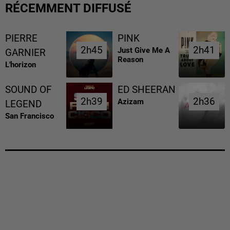
RÉCEMMENT DIFFUSÉ
PIERRE
PINK
2h45
2h45
2h41
2h41
Just Give Me A
GARNIER
Reason
L'horizon
SOUND OF
ED SHEERAN
2h39
2h39
2h36
2h36
Azizam
LEGEND
San Francisco