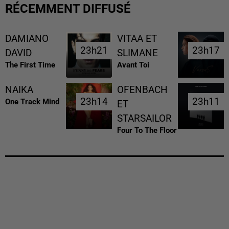
RÉCEMMENT DIFFUSÉ
DAMIANO
VITAA ET
23h21
23h21
23h17
23h17
DAVID
SLIMANE
The First Time
Avant Toi
NAIKA
OFENBACH
23h14
23h14
23h11
23h11
One Track Mind
ET
STARSAILOR
Four To The Floor