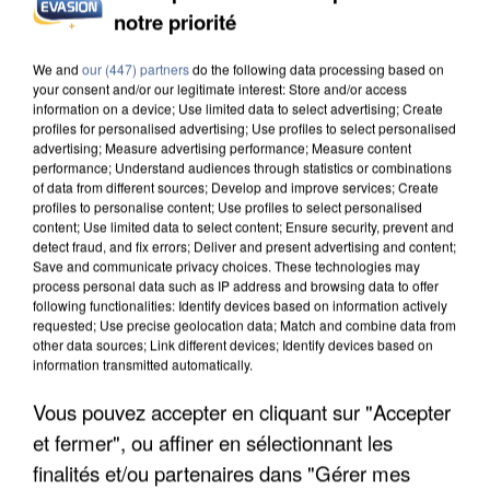
INCENDIES : L’ÎLE-DE-FRANCE LANCE UN ÉLAN
notre priorité
DE SOLIDARITÉ AVEC LES...
We and
our (447) partners
do the following data processing based on
your consent and/or our legitimate interest: Store and/or access
information on a device; Use limited data to select advertising; Create
profiles for personalised advertising; Use profiles to select personalised
advertising; Measure advertising performance; Measure content
performance; Understand audiences through statistics or combinations
of data from different sources; Develop and improve services; Create
profiles to personalise content; Use profiles to select personalised
content; Use limited data to select content; Ensure security, prevent and
detect fraud, and fix errors; Deliver and present advertising and content;
Save and communicate privacy choices. These technologies may
process personal data such as IP address and browsing data to offer
following functionalities: Identify devices based on information actively
requested; Use precise geolocation data; Match and combine data from
other data sources; Link different devices; Identify devices based on
information transmitted automatically.
Vous pouvez accepter en cliquant sur "Accepter
APRÈS TOUTES CES CANICULES, LES REFUGES
et fermer", ou affiner en sélectionnant les
DE FAUNE SAUVAGE SONT...
finalités et/ou partenaires dans "Gérer mes