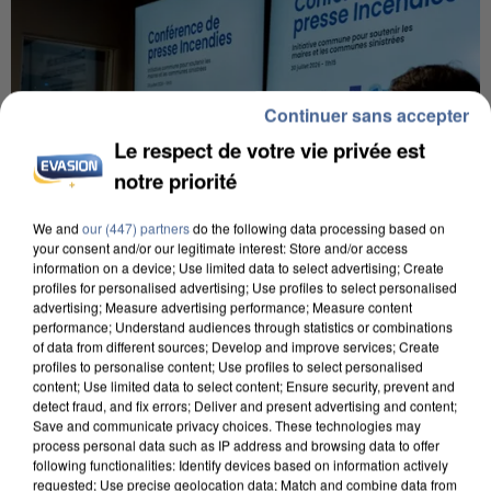
Continuer sans accepter
Le respect de votre vie privée est
notre priorité
We and
our (447) partners
do the following data processing based on
your consent and/or our legitimate interest: Store and/or access
information on a device; Use limited data to select advertising; Create
profiles for personalised advertising; Use profiles to select personalised
advertising; Measure advertising performance; Measure content
performance; Understand audiences through statistics or combinations
INCENDIES : L’ÎLE-DE-FRANCE LANCE UN ÉLAN
of data from different sources; Develop and improve services; Create
profiles to personalise content; Use profiles to select personalised
DE SOLIDARITÉ AVEC LES...
content; Use limited data to select content; Ensure security, prevent and
detect fraud, and fix errors; Deliver and present advertising and content;
Save and communicate privacy choices. These technologies may
process personal data such as IP address and browsing data to offer
following functionalities: Identify devices based on information actively
requested; Use precise geolocation data; Match and combine data from