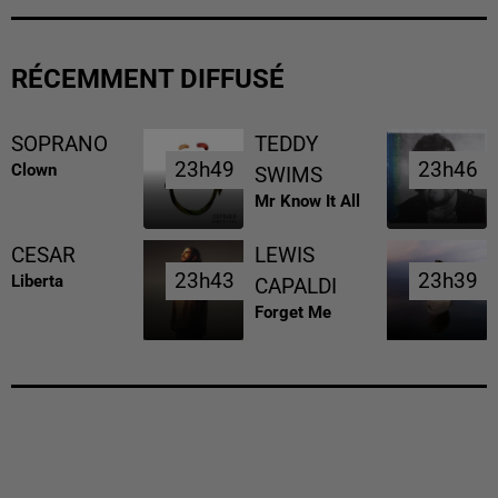
RÉCEMMENT DIFFUSÉ
SOPRANO
TEDDY
23h49
23h49
23h46
23h46
Clown
SWIMS
Mr Know It All
CESAR
LEWIS
23h43
23h43
23h39
23h39
Liberta
CAPALDI
Forget Me