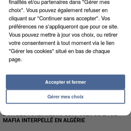
finalités et/ou partenaires dans "Gérer mes
APRÈS TOUTES CES CANICULES, LES REFUGES
DE FAUNE SAUVAGE SONT...
choix". Vous pouvez également refuser en
cliquant sur "Continuer sans accepter". Vos
préférences ne s'appliqueront que pour ce site.
Vous pouvez mettre à jour vos choix, ou retirer
votre consentement à tout moment via le lien
"Gérer les cookies" situé en bas de chaque
page.
Accepter et fermer
Gérer mes choix
L’UN DES FONDATEURS SUPPOSÉS DE LA DZ
MAFIA INTERPELLÉ EN ALGÉRIE