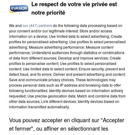
Le respect de votre vie privée est
notre priorité
INCENDIES : L’ÎLE-DE-FRANCE LANCE UN ÉLAN
We and
our (447) partners
do the following data processing based on
DE SOLIDARITÉ AVEC LES...
your consent and/or our legitimate interest: Store and/or access
information on a device; Use limited data to select advertising; Create
profiles for personalised advertising; Use profiles to select personalised
advertising; Measure advertising performance; Measure content
performance; Understand audiences through statistics or combinations
of data from different sources; Develop and improve services; Create
profiles to personalise content; Use profiles to select personalised
content; Use limited data to select content; Ensure security, prevent and
detect fraud, and fix errors; Deliver and present advertising and content;
Save and communicate privacy choices. These technologies may
process personal data such as IP address and browsing data to offer
following functionalities: Identify devices based on information actively
requested; Use precise geolocation data; Match and combine data from
other data sources; Link different devices; Identify devices based on
information transmitted automatically.
Vous pouvez accepter en cliquant sur "Accepter
et fermer", ou affiner en sélectionnant les