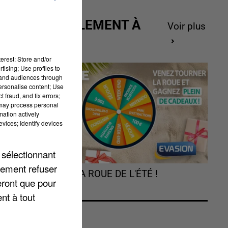
X
ACTUELLEMENT À
Voir plus
GAGNER
erest: Store and/or
tising; Use profiles to
s
tand audiences through
personalise content; Use
 fraud, and fix errors;
 may process personal
mation actively
vices; Identify devices
 sélectionnant
lement refuser
TOURNEZ LA ROUE DE L'ÉTÉ !
eront que pour
nt à tout