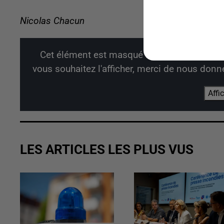
Nicolas Chacun
Cet élément est masqué compte-tenu du ref
vous souhaitez l'afficher, merci de nous donn
Affi
LES ARTICLES LES PLUS VUS