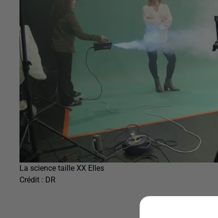
La science taille XX Elles
Crédit :
DR