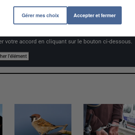
Gérer mes choix
Accepter et fermer
us du dépôt de cookies que vous avez exprimé. Si
er votre accord en cliquant sur le bouton ci-dessous.
cher l'élément