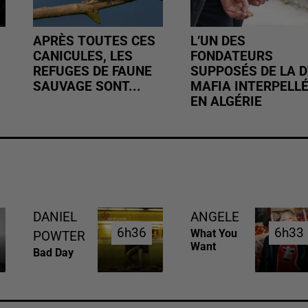
APRÈS TOUTES CES
L’UN DES
CANICULES, LES
FONDATEURS
REFUGES DE FAUNE
SUPPOSÉS DE LA D
SAUVAGE SONT...
MAFIA INTERPELL
EN ALGÉRIE
DANIEL
ANGELE
6h36
6h36
6h33
6h33
What You
POWTER
Want
Bad Day