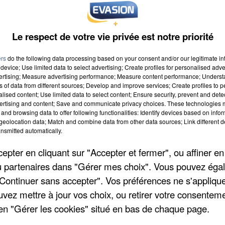
s de Lille accueille l’exposition « La science taille X
es Hauts-de-France. Chercheuses, ingénieures,
Le respect de votre vie privée est notre priorité
des portraits réalisés par le photographe Vincent
ntre les stéréotypes dans les métiers scientifiques et
ers
do the following data processing based on your consent and/or our legitimate int
device; Use limited data to select advertising; Create profiles for personalised adver
Les femmes ne représentent que 30 % des chercheur
vertising; Measure advertising performance; Measure content performance; Unders
ns of data from different sources; Develop and improve services; Create profiles to 
dessous où cette expo prendra ses quartiers :
alised content; Use limited data to select content; Ensure security, prevent and detect
ertising and content; Save and communicate privacy choices. These technologies
and browsing data to offer following functionalities: Identify devices based on infor
’Université Polytechnique Hauts-de-France de
eolocation data; Match and combine data from other data sources; Link different de
nsmitted automatically.
 l’Université d’Artois à Arras
pter en cliquant sur "Accepter et fermer", ou affiner en
 de Béthune
/ou partenaires dans "Gérer mes choix". Vous pouvez éga
oral Côte d’Opale (ULCO) à Boulogne-sur-Mer
"Continuer sans accepter". Vos préférences ne s'appliqu
 de Picardie Jules Verne d’Amiens
uvez mettre à jour vos choix, ou retirer votre consenteme
hnologie de Compiègne (UTC)
en "Gérer les cookies" situé en bas de chaque page.
nces Lille