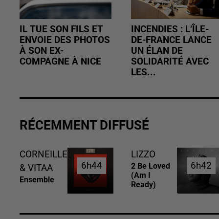
IL TUE SON FILS ET
INCENDIES : L’ÎLE-
ENVOIE DES PHOTOS
DE-FRANCE LANCE
À SON EX-
UN ÉLAN DE
COMPAGNE À NICE
SOLIDARITÉ AVEC
LES...
RÉCEMMENT DIFFUSÉ
CORNEILLE
LIZZO
6h44
6h44
6h42
6h42
2 Be Loved
& VITAA
(am I
Ensemble
Ready)