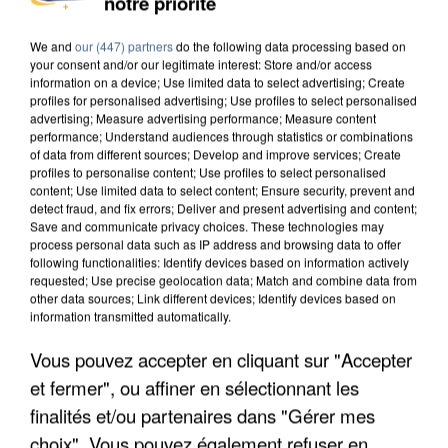
notre priorité
DE SOLIDARITÉ AVEC LES...
We and
our (447) partners
do the following data processing based on
your consent and/or our legitimate interest: Store and/or access
information on a device; Use limited data to select advertising; Create
profiles for personalised advertising; Use profiles to select personalised
advertising; Measure advertising performance; Measure content
performance; Understand audiences through statistics or combinations
of data from different sources; Develop and improve services; Create
profiles to personalise content; Use profiles to select personalised
content; Use limited data to select content; Ensure security, prevent and
detect fraud, and fix errors; Deliver and present advertising and content;
Save and communicate privacy choices. These technologies may
process personal data such as IP address and browsing data to offer
following functionalities: Identify devices based on information actively
requested; Use precise geolocation data; Match and combine data from
other data sources; Link different devices; Identify devices based on
information transmitted automatically.
Vous pouvez accepter en cliquant sur "Accepter
APRÈS TOUTES CES CANICULES, LES REFUGES
et fermer", ou affiner en sélectionnant les
DE FAUNE SAUVAGE SONT...
finalités et/ou partenaires dans "Gérer mes
choix". Vous pouvez également refuser en