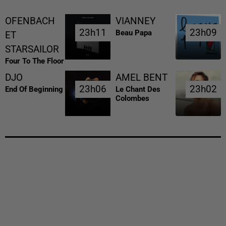
OFENBACH
VIANNEY
23h11
23h11
23h09
23h09
Beau Papa
ET
STARSAILOR
Four To The Floor
DJO
AMEL BENT
23h06
23h06
23h02
23h02
End Of Beginning
Le Chant Des
Colombes