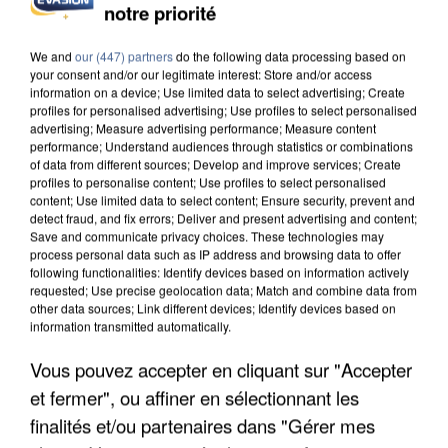
notre priorité
L’UN DES FONDATEURS SUPPOSÉS DE LA DZ
MAFIA INTERPELLÉ EN ALGÉRIE
We and
our (447) partners
do the following data processing based on
your consent and/or our legitimate interest: Store and/or access
information on a device; Use limited data to select advertising; Create
profiles for personalised advertising; Use profiles to select personalised
advertising; Measure advertising performance; Measure content
performance; Understand audiences through statistics or combinations
of data from different sources; Develop and improve services; Create
profiles to personalise content; Use profiles to select personalised
content; Use limited data to select content; Ensure security, prevent and
detect fraud, and fix errors; Deliver and present advertising and content;
Save and communicate privacy choices. These technologies may
process personal data such as IP address and browsing data to offer
following functionalities: Identify devices based on information actively
requested; Use precise geolocation data; Match and combine data from
other data sources; Link different devices; Identify devices based on
information transmitted automatically.
Vous pouvez accepter en cliquant sur "Accepter
et fermer", ou affiner en sélectionnant les
UN SECOND CADRE DE LA DZ MAFIA
INTERPELLÉ EN ALGÉRIE
finalités et/ou partenaires dans "Gérer mes