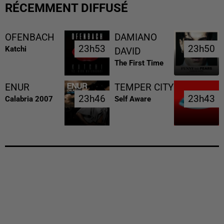
RÉCEMMENT DIFFUSÉ
OFENBACH
DAMIANO
23h53
23h53
23h50
23h50
Katchi
DAVID
The First Time
ENUR
TEMPER CITY
23h46
23h46
23h43
23h43
Calabria 2007
Self Aware