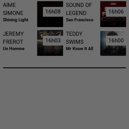
AIME
SOUND OF
16h08
16h08
16h06
16h06
SIMONE
LEGEND
Shining Light
San Francisco
JEREMY
TEDDY
16h03
16h03
16h00
16h00
FREROT
SWIMS
Un Homme
Mr Know It All