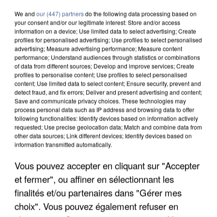
We and
our (447) partners
do the following data processing based on
your consent and/or our legitimate interest: Store and/or access
information on a device; Use limited data to select advertising; Create
profiles for personalised advertising; Use profiles to select personalised
advertising; Measure advertising performance; Measure content
performance; Understand audiences through statistics or combinations
of data from different sources; Develop and improve services; Create
profiles to personalise content; Use profiles to select personalised
content; Use limited data to select content; Ensure security, prevent and
detect fraud, and fix errors; Deliver and present advertising and content;
Save and communicate privacy choices. These technologies may
process personal data such as IP address and browsing data to offer
following functionalities: Identify devices based on information actively
requested; Use precise geolocation data; Match and combine data from
other data sources; Link different devices; Identify devices based on
information transmitted automatically.
Vous pouvez accepter en cliquant sur "Accepter
UNE TOURISTE DE L’OISE EMPORTÉE PAR UNE
COULÉE DE BOUE EN HAUTE-SAVOIE
et fermer", ou affiner en sélectionnant les
finalités et/ou partenaires dans "Gérer mes
choix". Vous pouvez également refuser en