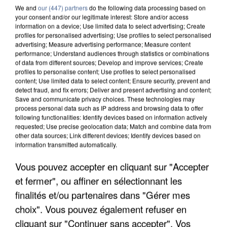
We and
our (447) partners
do the following data processing based on
your consent and/or our legitimate interest: Store and/or access
information on a device; Use limited data to select advertising; Create
profiles for personalised advertising; Use profiles to select personalised
advertising; Measure advertising performance; Measure content
performance; Understand audiences through statistics or combinations
of data from different sources; Develop and improve services; Create
profiles to personalise content; Use profiles to select personalised
content; Use limited data to select content; Ensure security, prevent and
detect fraud, and fix errors; Deliver and present advertising and content;
Save and communicate privacy choices. These technologies may
process personal data such as IP address and browsing data to offer
following functionalities: Identify devices based on information actively
requested; Use precise geolocation data; Match and combine data from
other data sources; Link different devices; Identify devices based on
information transmitted automatically.
Vous pouvez accepter en cliquant sur "Accepter
LES DONNÉES DE 300 000 CLIENTS DÉROBÉES À
et fermer", ou affiner en sélectionnant les
INTERMARCHÉ APRÈS UNE...
finalités et/ou partenaires dans "Gérer mes
choix". Vous pouvez également refuser en
cliquant sur "Continuer sans accepter". Vos