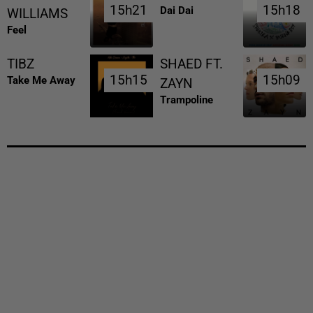
15h21
15h21
15h18
15h18
Dai Dai
WILLIAMS
Feel
TIBZ
SHAED FT.
15h15
15h15
15h09
15h09
Take Me Away
ZAYN
Trampoline