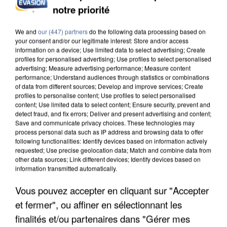
UN SECOND CADRE DE LA DZ MAFIA
notre priorité
INTERPELLÉ EN ALGÉRIE
We and
our (447) partners
do the following data processing based on
your consent and/or our legitimate interest: Store and/or access
information on a device; Use limited data to select advertising; Create
profiles for personalised advertising; Use profiles to select personalised
advertising; Measure advertising performance; Measure content
performance; Understand audiences through statistics or combinations
of data from different sources; Develop and improve services; Create
profiles to personalise content; Use profiles to select personalised
content; Use limited data to select content; Ensure security, prevent and
detect fraud, and fix errors; Deliver and present advertising and content;
Save and communicate privacy choices. These technologies may
process personal data such as IP address and browsing data to offer
following functionalities: Identify devices based on information actively
requested; Use precise geolocation data; Match and combine data from
other data sources; Link different devices; Identify devices based on
information transmitted automatically.
Vous pouvez accepter en cliquant sur "Accepter
UNE TOURISTE DE L’OISE EMPORTÉE PAR UNE
et fermer", ou affiner en sélectionnant les
COULÉE DE BOUE EN HAUTE-SAVOIE
finalités et/ou partenaires dans "Gérer mes