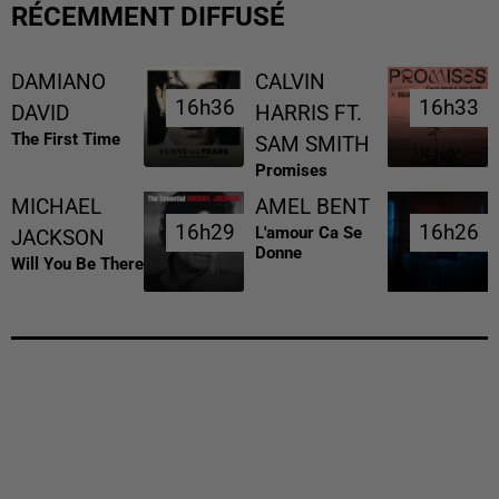
RÉCEMMENT DIFFUSÉ
DAMIANO
CALVIN
16h36
16h36
16h33
16h33
DAVID
HARRIS FT.
The First Time
SAM SMITH
Promises
MICHAEL
AMEL BENT
16h29
16h29
16h26
16h26
L'amour Ca Se
JACKSON
Donne
Will You Be There