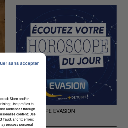
uer sans accepter
erest: Store and/or
tising; Use profiles to
tand audiences through
L'HOROSCOPE EVASION
personalise content; Use
 fraud, and fix errors;
 may process personal