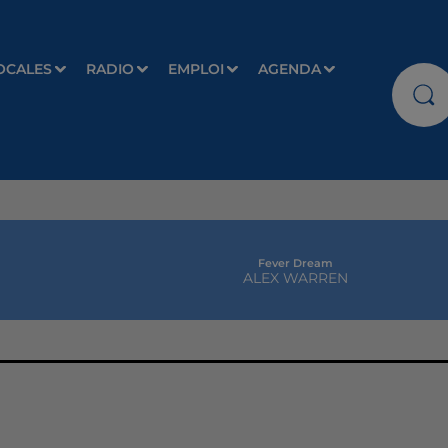
OCALES
RADIO
EMPLOI
AGENDA
Fever Dream
ALEX WARREN