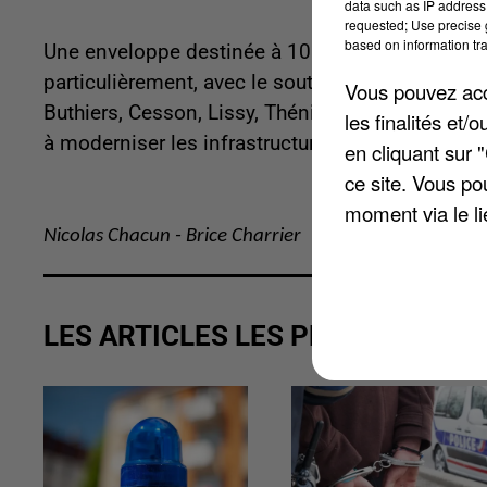
data such as IP address 
requested; Use precise g
based on information tra
Une enveloppe destinée à 10 villages. Pour la ré
particulièrement, avec le soutien financier aussi
Vous pouvez acce
Buthiers, Cesson, Lissy, Thénisy et Villeneuve-le
les finalités et
à moderniser les infrastructures routières et à
en cliquant sur 
ce site. Vous po
moment via le li
Nicolas Chacun - Brice Charrier
LES ARTICLES LES PLUS VUS