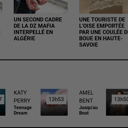
UN SECOND CADRE
UNE TOURISTE DE
DE LA DZ MAFIA
L’OISE EMPORTÉE
Z
INTERPELLÉ EN
PAR UNE COULÉE D
ALGÉRIE
BOUE EN HAUTE-
SAVOIE
KATY
AMEL
7
7
13h53
13h53
13h5
13h5
PERRY
BENT
Teenage
Jusqu'au
Dream
Bout