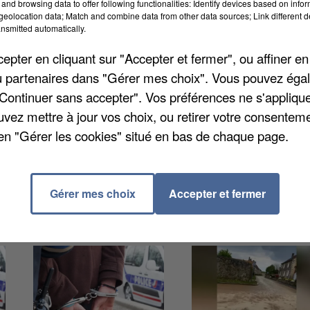
and browsing data to offer following functionalities: Identify devices based on infor
eolocation data; Match and combine data from other data sources; Link different de
nsmitted automatically.
novation et l’aménagement de leurs voiries, plus
 du Département. C’est le cas à Boissettes, Bransles,
pter en cliquant sur "Accepter et fermer", ou affiner en
s-Bordes. Ces travaux, très attendus localement, visen
/ou partenaires dans "Gérer mes choix". Vous pouvez éga
 améliorer la desserte de ces communes.
"Continuer sans accepter". Vos préférences ne s'appliqu
uvez mettre à jour vos choix, ou retirer votre consenteme
en "Gérer les cookies" situé en bas de chaque page.
Gérer mes choix
Accepter et fermer