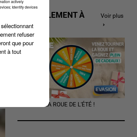
mation actively
vices; Identify devices
ACTUELLEMENT À
Voir plus
GAGNER
 sélectionnant
t
lement refuser
eront que pour
nt à tout
TOURNEZ LA ROUE DE L'ÉTÉ !