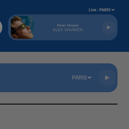
Live :
PARIS
Fever Dream
ALEX WARREN
PARIS