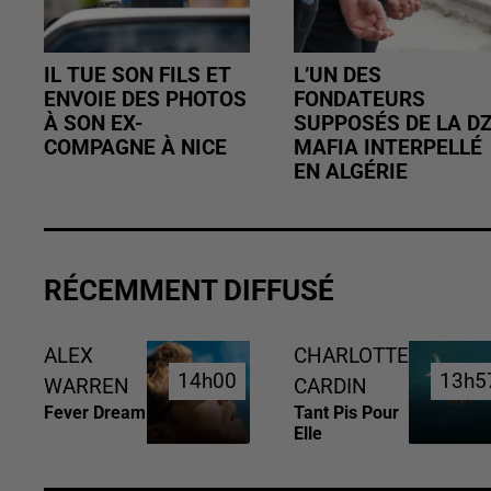
IL TUE SON FILS ET
L’UN DES
ENVOIE DES PHOTOS
FONDATEURS
À SON EX-
SUPPOSÉS DE LA D
COMPAGNE À NICE
MAFIA INTERPELLÉ
EN ALGÉRIE
RÉCEMMENT DIFFUSÉ
ALEX
CHARLOTTE
14h00
14h00
13h5
13h5
WARREN
CARDIN
Fever Dream
Tant Pis Pour
Elle