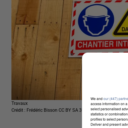
We and
our (447) partn
Travaux
access information on a 
select personalised ad
Crédit :
Frédéric Bisson CC BY SA 3.0
statistics or combinatio
profiles to select person
Deliver and present adv