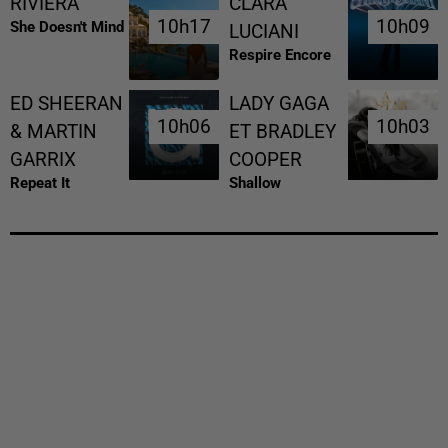
RIVIERA
CLARA
10h17
10h17
10h09
10h09
She Doesn't Mind
LUCIANI
Respire Encore
ED SHEERAN
LADY GAGA
10h06
10h06
10h03
10h03
& MARTIN
ET BRADLEY
GARRIX
COOPER
Repeat It
Shallow