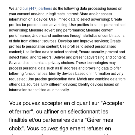
We and
our (447) partners
do the following data processing based on
your consent and/or our legitimate interest: Store and/or access
information on a device; Use limited data to select advertising; Create
profiles for personalised advertising; Use profiles to select personalised
advertising; Measure advertising performance; Measure content
performance; Understand audiences through statistics or combinations
of data from different sources; Develop and improve services; Create
profiles to personalise content; Use profiles to select personalised
content; Use limited data to select content; Ensure security, prevent and
detect fraud, and fix errors; Deliver and present advertising and content;
Save and communicate privacy choices. These technologies may
process personal data such as IP address and browsing data to offer
following functionalities: Identify devices based on information actively
requested; Use precise geolocation data; Match and combine data from
other data sources; Link different devices; Identify devices based on
information transmitted automatically.
APRÈS TOUTES CES CANICULES, LES REFUGES
Vous pouvez accepter en cliquant sur "Accepter
DE FAUNE SAUVAGE SONT...
et fermer", ou affiner en sélectionnant les
finalités et/ou partenaires dans "Gérer mes
choix". Vous pouvez également refuser en