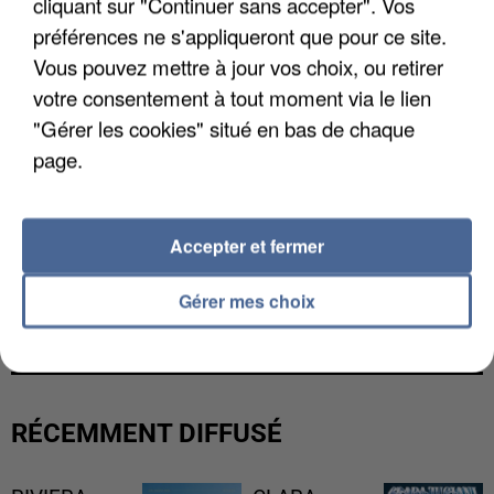
cliquant sur "Continuer sans accepter". Vos
préférences ne s'appliqueront que pour ce site.
Vous pouvez mettre à jour vos choix, ou retirer
votre consentement à tout moment via le lien
"Gérer les cookies" situé en bas de chaque
page.
Accepter et fermer
L’UN DES FONDATEURS SUPPOSÉS DE LA DZ
Gérer mes choix
MAFIA INTERPELLÉ EN ALGÉRIE
RÉCEMMENT DIFFUSÉ