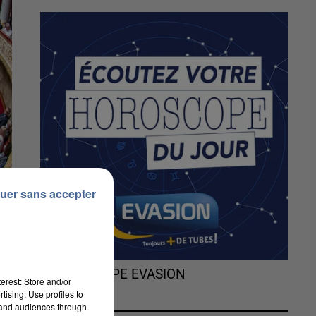
uer sans accepter
L'HOROSCOPE EVASION
erest: Store and/or
tising; Use profiles to
tand audiences through