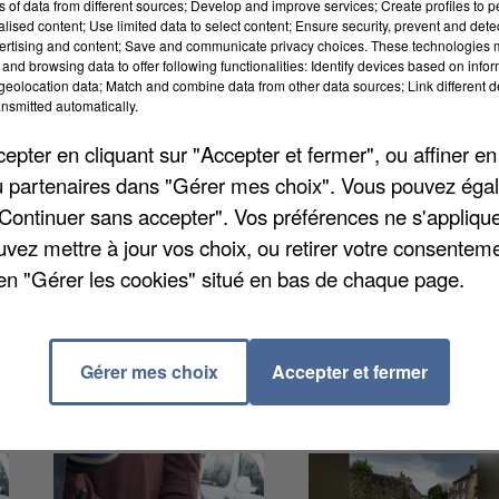
ns of data from different sources; Develop and improve services; Create profiles to 
alised content; Use limited data to select content; Ensure security, prevent and detect
ertising and content; Save and communicate privacy choices. These technologies
and browsing data to offer following functionalities: Identify devices based on infor
eolocation data; Match and combine data from other data sources; Link different de
nsmitted automatically.
’en 2027 est débattue aujourd’hui à l’Assemblée
és RN voteront pour, contrairement à LFI qui exige
pter en cliquant sur "Accepter et fermer", ou affiner en
oix de Sophie Binet, appelle à une grève et une
/ou partenaires dans "Gérer mes choix". Vous pouvez éga
ncer un budget jugé « catastrophique ».
"Continuer sans accepter". Vos préférences ne s'appliqu
uvez mettre à jour vos choix, ou retirer votre consenteme
en "Gérer les cookies" situé en bas de chaque page.
Gérer mes choix
Accepter et fermer