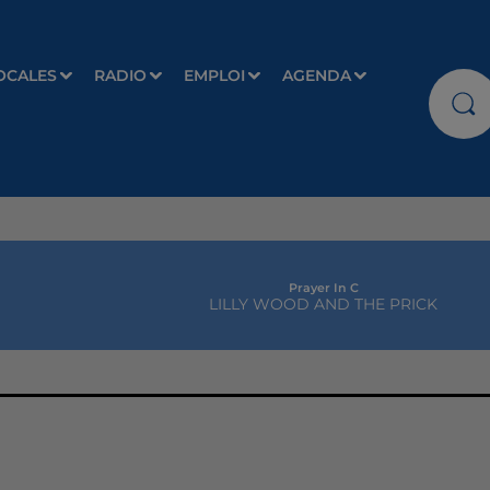
OCALES
RADIO
EMPLOI
AGENDA
Prayer In C
LILLY WOOD AND THE PRICK