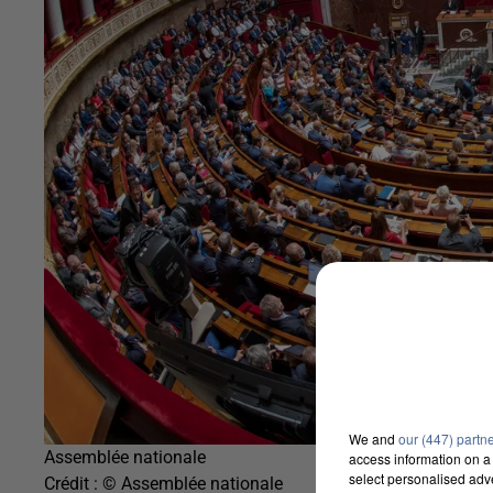
We and
our (447) partn
Assemblée nationale
access information on a 
select personalised ad
Crédit :
© Assemblée nationale