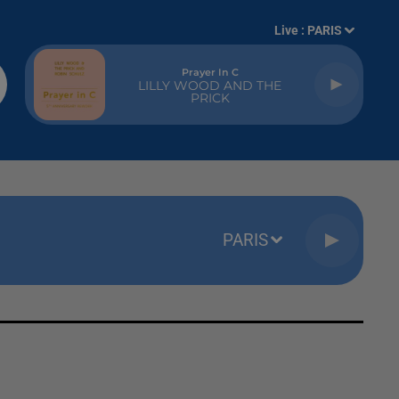
Live :
PARIS
Prayer In C
LILLY WOOD AND THE
PRICK
PARIS