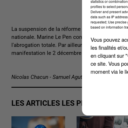
statistics or combinatio
profiles to select person
Deliver and present adv
data such as IP address 
requested; Use precise g
based on information tra
La suspension de la réforme des retraites jusqu
nationale. Marine Le Pen confirme que les déput
Vous pouvez acce
l'abrogation totale. Par ailleurs, la CGT, par la v
les finalités et
manifestation le 2 décembre prochain pour déno
en cliquant sur 
ce site. Vous po
moment via le li
Nicolas Chacun - Samuel Agutter
LES ARTICLES LES PLUS VUS