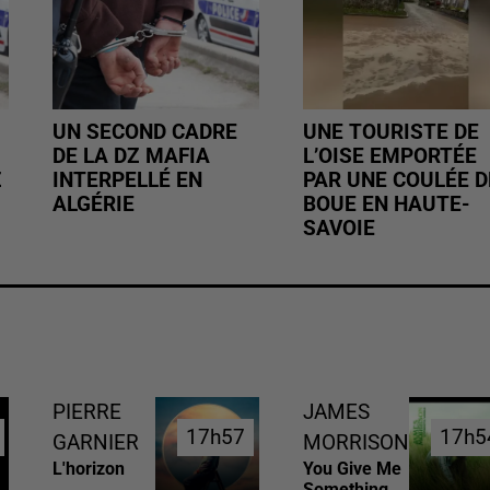
UN SECOND CADRE
UNE TOURISTE DE
DE LA DZ MAFIA
L’OISE EMPORTÉE
Z
INTERPELLÉ EN
PAR UNE COULÉE D
ALGÉRIE
BOUE EN HAUTE-
SAVOIE
PIERRE
JAMES
17h57
17h57
17h5
17h5
GARNIER
MORRISON
L'horizon
You Give Me
Something