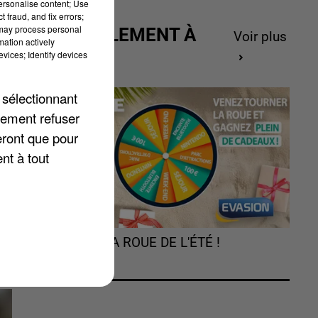
personalise content; Use
 fraud, and fix errors;
 may process personal
ACTUELLEMENT À
Voir plus
mation actively
GAGNER
vices; Identify devices
 sélectionnant
lement refuser
eront que pour
nt à tout
TOURNEZ LA ROUE DE L'ÉTÉ !