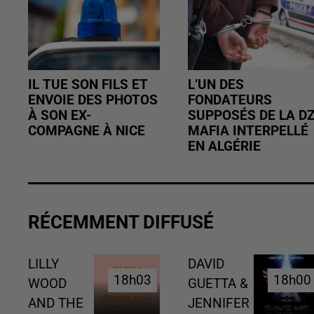
IL TUE SON FILS ET
L’UN DES
ENVOIE DES PHOTOS
FONDATEURS
À SON EX-
SUPPOSÉS DE LA D
COMPAGNE À NICE
MAFIA INTERPELLÉ
EN ALGÉRIE
RÉCEMMENT DIFFUSÉ
LILLY
DAVID
18h03
18h03
18h00
18h00
WOOD
GUETTA &
AND THE
JENNIFER