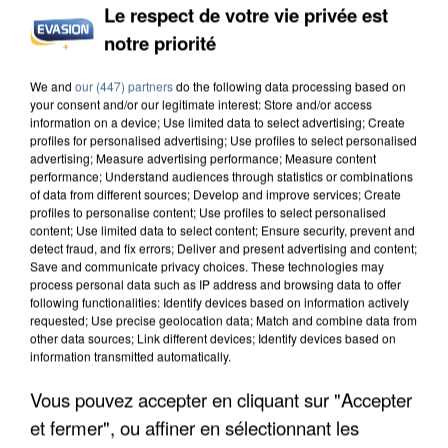
Le respect de votre vie privée est
notre priorité
INCENDIES : L’ÎLE-DE-FRANCE LANCE UN ÉLAN
We and
our (447) partners
do the following data processing based on
DE SOLIDARITÉ AVEC LES...
your consent and/or our legitimate interest: Store and/or access
information on a device; Use limited data to select advertising; Create
profiles for personalised advertising; Use profiles to select personalised
advertising; Measure advertising performance; Measure content
performance; Understand audiences through statistics or combinations
of data from different sources; Develop and improve services; Create
profiles to personalise content; Use profiles to select personalised
content; Use limited data to select content; Ensure security, prevent and
detect fraud, and fix errors; Deliver and present advertising and content;
Save and communicate privacy choices. These technologies may
process personal data such as IP address and browsing data to offer
following functionalities: Identify devices based on information actively
requested; Use precise geolocation data; Match and combine data from
other data sources; Link different devices; Identify devices based on
information transmitted automatically.
Vous pouvez accepter en cliquant sur "Accepter
et fermer", ou affiner en sélectionnant les