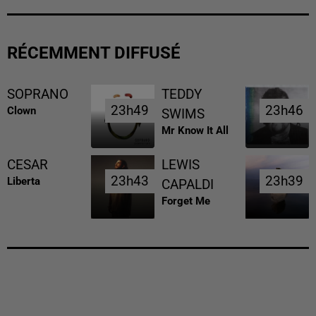
RÉCEMMENT DIFFUSÉ
SOPRANO
TEDDY
23h49
23h49
23h46
23h46
Clown
SWIMS
Mr Know It All
CESAR
LEWIS
23h43
23h43
23h39
23h39
Liberta
CAPALDI
Forget Me