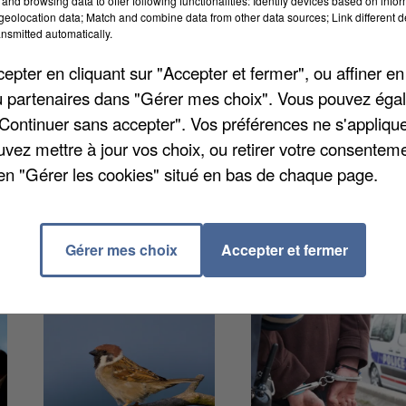
and browsing data to offer following functionalities: Identify devices based on infor
ême été réduite de 20 km/h pour limiter les risques d
eolocation data; Match and combine data from other data sources; Link different de
nsmitted automatically.
ce mercredi se montre plus rassurant. L’Essonne repren
l’air est moyenne. Elle le restera demain, indique
pter en cliquant sur "Accepter et fermer", ou affiner en
noncée pour ce week-end pourrait à nouveau dégrade
/ou partenaires dans "Gérer mes choix". Vous pouvez éga
"Continuer sans accepter". Vos préférences ne s'appliqu
uvez mettre à jour vos choix, ou retirer votre consenteme
en "Gérer les cookies" situé en bas de chaque page.
Gérer mes choix
Accepter et fermer