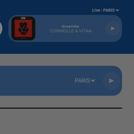
Live :
PARIS
Ensemble
CORNEILLE & VITAA
PARIS