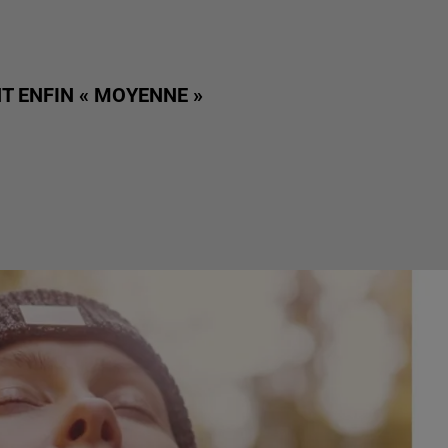
NT ENFIN « MOYENNE »