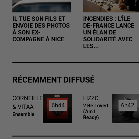
IL TUE SON FILS ET
INCENDIES : L’ÎLE-
ENVOIE DES PHOTOS
DE-FRANCE LANCE
À SON EX-
UN ÉLAN DE
COMPAGNE À NICE
SOLIDARITÉ AVEC
LES...
RÉCEMMENT DIFFUSÉ
CORNEILLE
LIZZO
6h44
6h44
6h42
6h42
2 Be Loved
& VITAA
(am I
Ensemble
Ready)