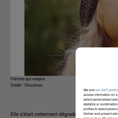
Femme qui respire
Crédit :
Shoolnau
We and
our (447) partn
access information on a 
select personalised ad
statistics or combinatio
profiles to select person
Deliver and present adv
Elle s’était nettement dégradée depuis une dizai