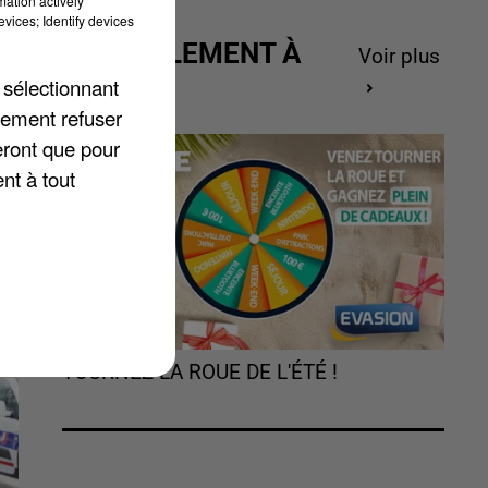
mation actively
e
vices; Identify devices
d
ACTUELLEMENT À
Voir plus
GAGNER
 sélectionnant
r
lement refuser
eront que pour
nt à tout
TOURNEZ LA ROUE DE L'ÉTÉ !