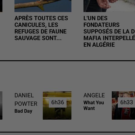
APRÈS TOUTES CES
L’UN DES
CANICULES, LES
FONDATEURS
REFUGES DE FAUNE
SUPPOSÉS DE LA D
SAUVAGE SONT...
MAFIA INTERPELL
EN ALGÉRIE
DANIEL
ANGELE
6h36
6h36
6h33
6h33
What You
POWTER
Want
Bad Day