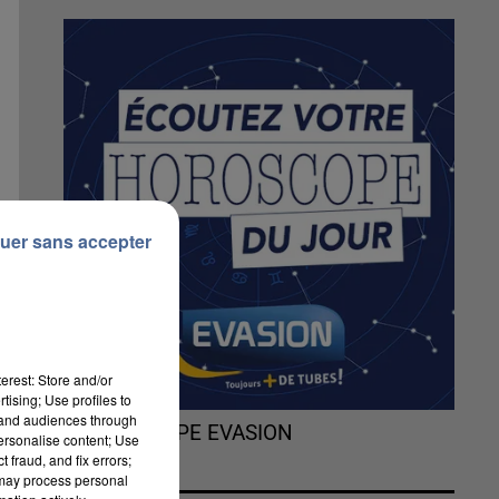
uer sans accepter
erest: Store and/or
tising; Use profiles to
tand audiences through
L'HOROSCOPE EVASION
personalise content; Use
 fraud, and fix errors;
 may process personal