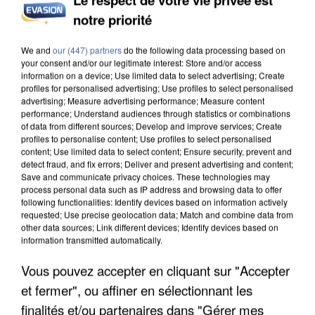
notre priorité
INCENDIES : L’ÎLE-DE-FRANCE LANCE UN ÉLAN
DE SOLIDARITÉ AVEC LES...
We and
our (447) partners
do the following data processing based on
your consent and/or our legitimate interest: Store and/or access
information on a device; Use limited data to select advertising; Create
profiles for personalised advertising; Use profiles to select personalised
advertising; Measure advertising performance; Measure content
performance; Understand audiences through statistics or combinations
of data from different sources; Develop and improve services; Create
profiles to personalise content; Use profiles to select personalised
content; Use limited data to select content; Ensure security, prevent and
detect fraud, and fix errors; Deliver and present advertising and content;
Save and communicate privacy choices. These technologies may
process personal data such as IP address and browsing data to offer
following functionalities: Identify devices based on information actively
requested; Use precise geolocation data; Match and combine data from
other data sources; Link different devices; Identify devices based on
information transmitted automatically.
Vous pouvez accepter en cliquant sur "Accepter
et fermer", ou affiner en sélectionnant les
APRÈS TOUTES CES CANICULES, LES REFUGES
finalités et/ou partenaires dans "Gérer mes