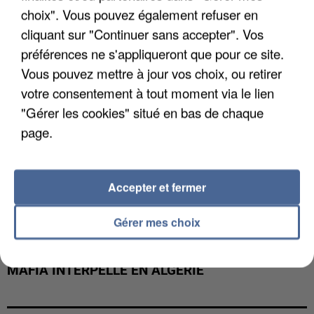
DE FAUNE SAUVAGE SONT...
choix". Vous pouvez également refuser en
cliquant sur "Continuer sans accepter". Vos
préférences ne s'appliqueront que pour ce site.
Vous pouvez mettre à jour vos choix, ou retirer
votre consentement à tout moment via le lien
"Gérer les cookies" situé en bas de chaque
page.
Accepter et fermer
Gérer mes choix
L’UN DES FONDATEURS SUPPOSÉS DE LA DZ
MAFIA INTERPELLÉ EN ALGÉRIE