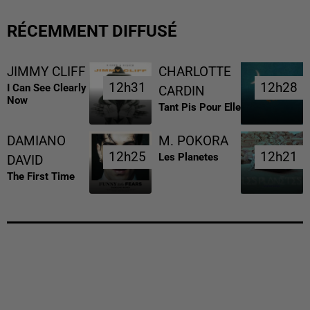
RÉCEMMENT DIFFUSÉ
JIMMY CLIFF
CHARLOTTE
12h31
12h31
12h28
12h28
I Can See Clearly
CARDIN
Now
Tant Pis Pour Elle
DAMIANO
M. POKORA
12h25
12h25
12h21
12h21
Les Planetes
DAVID
The First Time