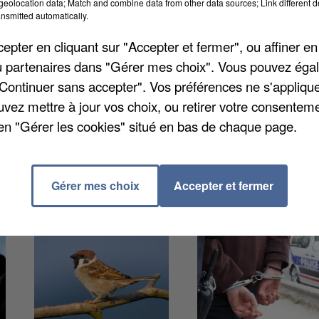
eolocation data; Match and combine data from other data sources; Link different de
C. Les victimes seront soignées "encore plus
nsmitted automatically.
tilisées". Pour rappel la prise en charge doit se fair
pter en cliquant sur "Accepter et fermer", ou affiner en
e 100 patients par an, venant des Yvelines mais aussi
/ou partenaires dans "Gérer mes choix". Vous pouvez éga
"Continuer sans accepter". Vos préférences ne s'appliqu
uvez mettre à jour vos choix, ou retirer votre consenteme
en "Gérer les cookies" situé en bas de chaque page.
Gérer mes choix
Accepter et fermer