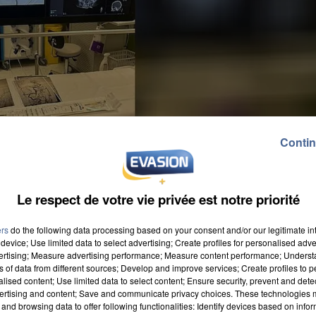
Contin
Le respect de votre vie privée est notre priorité
ers
do the following data processing based on your consent and/or our legitimate int
device; Use limited data to select advertising; Create profiles for personalised adver
vertising; Measure advertising performance; Measure content performance; Unders
ns of data from different sources; Develop and improve services; Create profiles to 
alised content; Use limited data to select content; Ensure security, prevent and detect
ertising and content; Save and communicate privacy choices. These technologies
elle salle de neuroradiologie. Une pièce innovante qu
and browsing data to offer following functionalities: Identify devices based on infor