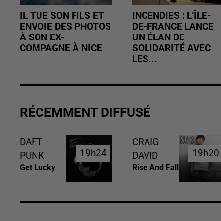
IL TUE SON FILS ET
INCENDIES : L’ÎLE-
ENVOIE DES PHOTOS
DE-FRANCE LANCE
À SON EX-
UN ÉLAN DE
COMPAGNE À NICE
SOLIDARITÉ AVEC
LES...
RÉCEMMENT DIFFUSÉ
DAFT
CRAIG
19h24
19h24
19h20
19h20
PUNK
DAVID
Get Lucky
Rise And Fall