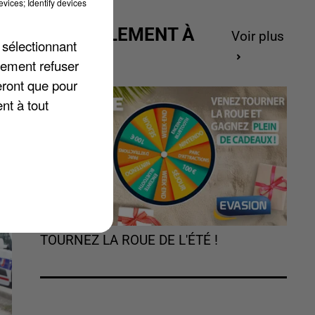
vices; Identify devices
e
ACTUELLEMENT À
Voir plus
 sélectionnant
GAGNER
lement refuser
eront que pour
nt à tout
TOURNEZ LA ROUE DE L'ÉTÉ !