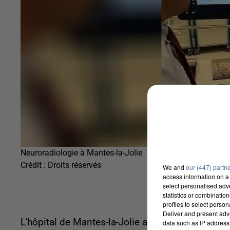
Neuroradiologie à Mantes-la-Jolie
Crédit :
Droits réservés
We and
our (447) partn
access information on a 
select personalised ad
statistics or combinatio
profiles to select person
Deliver and present adv
L'hôpital de Mantes-la-Jolie a inauguré une nouv
data such as IP address 