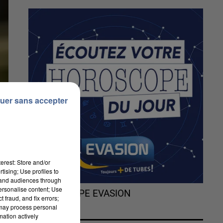
uer sans accepter
erest: Store and/or
tising; Use profiles to
tand audiences through
personalise content; Use
L'HOROSCOPE EVASION
 fraud, and fix errors;
 may process personal
i
mation actively