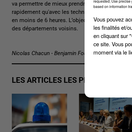
requested; Use precise g
va permettre de mieux prendre en charge les AV
based on information tra
rapidement qu'avec les techniques actuellement u
Vous pouvez acce
en moins de 6 heures. L’objectif : traiter près d
les finalités et
des départements voisins.
en cliquant sur 
ce site. Vous po
moment via le li
Nicolas Chacun - Benjamin Foucault
LES ARTICLES LES PLUS VUS