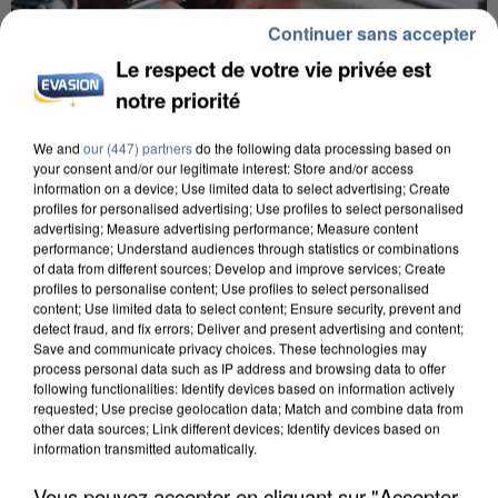
Continuer sans accepter
Le respect de votre vie privée est
notre priorité
We and
our (447) partners
do the following data processing based on
your consent and/or our legitimate interest: Store and/or access
L’UN DES FONDATEURS SUPPOSÉS DE LA DZ
information on a device; Use limited data to select advertising; Create
MAFIA INTERPELLÉ EN ALGÉRIE
profiles for personalised advertising; Use profiles to select personalised
advertising; Measure advertising performance; Measure content
performance; Understand audiences through statistics or combinations
of data from different sources; Develop and improve services; Create
profiles to personalise content; Use profiles to select personalised
content; Use limited data to select content; Ensure security, prevent and
detect fraud, and fix errors; Deliver and present advertising and content;
Save and communicate privacy choices. These technologies may
process personal data such as IP address and browsing data to offer
following functionalities: Identify devices based on information actively
requested; Use precise geolocation data; Match and combine data from
other data sources; Link different devices; Identify devices based on
information transmitted automatically.
Vous pouvez accepter en cliquant sur "Accepter