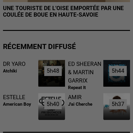
UNE TOURISTE DE L’OISE EMPORTÉE PAR UNE
COULÉE DE BOUE EN HAUTE-SAVOIE
RÉCEMMENT DIFFUSÉ
DR YARO
ED SHEERAN
5h48
5h48
5h44
5h44
Atchiki
& MARTIN
GARRIX
Repeat It
ESTELLE
AMIR
5h40
5h40
5h37
5h37
American Boy
J'ai Cherche