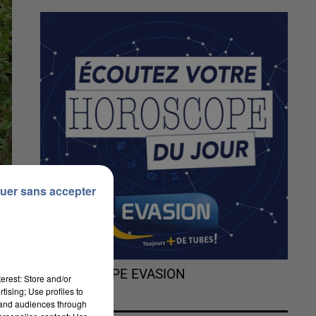
uer sans accepter
L'HOROSCOPE EVASION
erest: Store and/or
tising; Use profiles to
tand audiences through