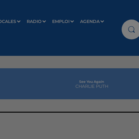
OCALES
RADIO
EMPLOI
AGENDA
See You Again
CHARLIE PUTH