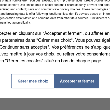
ns of data from different sources; Develop and improve services; Create profiles to 
alised content; Use limited data to select content; Ensure security, prevent and detect
ertising and content; Save and communicate privacy choices. These technologies
and browsing data to offer following functionalities: Identify devices based on infor
eolocation data; Match and combine data from other data sources; Link different de
nsmitted automatically.
des 8 communes traversées par cette rivière : Blennes
pter en cliquant sur "Accepter et fermer", ou affiner en
Villecerf ainsi que Moret-Loing-et-Orvanne. Sont
/ou partenaires dans "Gérer mes choix". Vous pouvez éga
 lavage des façades, terrasses et trottoirs. Par ailleur
"Continuer sans accepter". Vos préférences ne s'appliqu
ampigny reste aussi en situation d'alerte et la vigilan
uvez mettre à jour vos choix, ou retirer votre consenteme
 département, en raison du manque de pluie.
en "Gérer les cookies" situé en bas de chaque page.
Gérer mes choix
Accepter et fermer