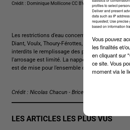
statistics or combinatio
Crédit :
Dominique Mollicone CC BY SA 3.0
profiles to select person
Deliver and present adv
data such as IP address 
requested; Use precise g
based on information tra
Les restrictions d'eau concernent les habitants 
Vous pouvez acce
Diant, Voulx, Thoury-Férottes, Flagy, Dormelles, 
les finalités et
interdits le remplissage des piscines privées ; le
en cliquant sur 
l'arrosage est limité. La nappe souterraine de Ch
ce site. Vous po
est de mise pour l'ensemble des cours d'eau du
moment via le li
Crédit : Nicolas Chacun - Brice Charrier
LES ARTICLES LES PLUS VUS