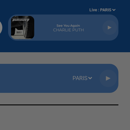
Live :
PARIS
See You Again
CHARLIE PUTH
PARIS