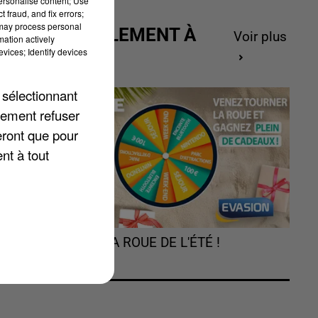
personalise content; Use
 fraud, and fix errors;
 may process personal
ACTUELLEMENT À
Voir plus
mation actively
GAGNER
vices; Identify devices
,
 sélectionnant
lement refuser
s,
eront que pour
ce
nt à tout
TOURNEZ LA ROUE DE L'ÉTÉ !