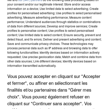
your consent and/or our legitimate interest: Store and/or access
information on a device; Use limited data to select advertising; Create
profiles for personalised advertising; Use profiles to select personalised
advertising; Measure advertising performance; Measure content
performance; Understand audiences through statistics or combinations
of data from different sources; Develop and improve services; Create
profiles to personalise content; Use profiles to select personalised
content; Use limited data to select content; Ensure security, prevent and
detect fraud, and fix errors; Deliver and present advertising and content;
Save and communicate privacy choices. These technologies may
process personal data such as IP address and browsing data to offer
following functionalities: Identify devices based on information actively
requested; Use precise geolocation data; Match and combine data from
other data sources; Link different devices; Identify devices based on
information transmitted automatically.
APRÈS TOUTES CES CANICULES, LES REFUGES
DE FAUNE SAUVAGE SONT...
Vous pouvez accepter en cliquant sur "Accepter
et fermer", ou affiner en sélectionnant les
finalités et/ou partenaires dans "Gérer mes
choix". Vous pouvez également refuser en
cliquant sur "Continuer sans accepter". Vos