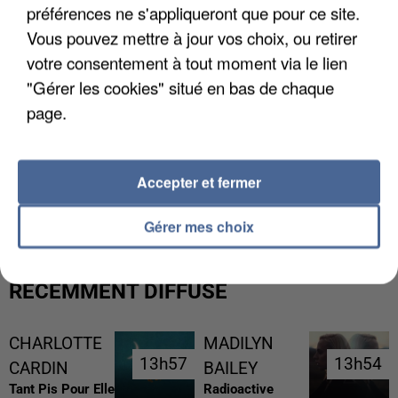
préférences ne s'appliqueront que pour ce site.
Vous pouvez mettre à jour vos choix, ou retirer
votre consentement à tout moment via le lien
"Gérer les cookies" situé en bas de chaque
page.
Accepter et fermer
LES FRANÇAIS, FANS DE LA FLEMME
Gérer mes choix
RÉCEMMENT DIFFUSÉ
CHARLOTTE
MADILYN
13h57
13h57
13h54
13h54
CARDIN
BAILEY
Tant Pis Pour Elle
Radioactive