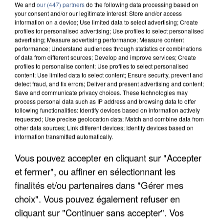
We and
our (447) partners
do the following data processing based on
your consent and/or our legitimate interest: Store and/or access
information on a device; Use limited data to select advertising; Create
profiles for personalised advertising; Use profiles to select personalised
advertising; Measure advertising performance; Measure content
performance; Understand audiences through statistics or combinations
of data from different sources; Develop and improve services; Create
profiles to personalise content; Use profiles to select personalised
content; Use limited data to select content; Ensure security, prevent and
detect fraud, and fix errors; Deliver and present advertising and content;
Save and communicate privacy choices. These technologies may
process personal data such as IP address and browsing data to offer
following functionalities: Identify devices based on information actively
requested; Use precise geolocation data; Match and combine data from
other data sources; Link different devices; Identify devices based on
information transmitted automatically.
LES DONNÉES DE 300 000 CLIENTS DÉROBÉES À
INTERMARCHÉ APRÈS UNE...
Vous pouvez accepter en cliquant sur "Accepter
et fermer", ou affiner en sélectionnant les
finalités et/ou partenaires dans "Gérer mes
choix". Vous pouvez également refuser en
cliquant sur "Continuer sans accepter". Vos