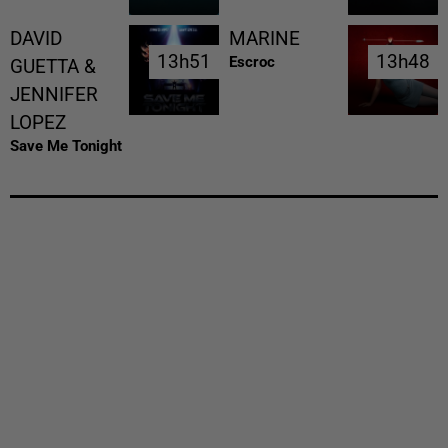
DAVID
MARINE
13h51
13h51
13h48
13h48
Escroc
GUETTA &
JENNIFER
LOPEZ
Save Me Tonight