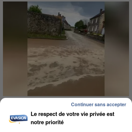
UNE TOURISTE DE L’OISE EMPORTÉE PAR UNE
Continuer sans accepter
COULÉE DE BOUE EN HAUTE-SAVOIE
Le respect de votre vie privée est
notre priorité