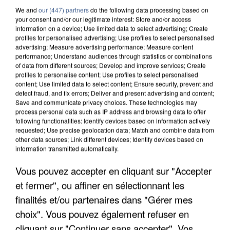
We and
our (447) partners
do the following data processing based on
your consent and/or our legitimate interest: Store and/or access
information on a device; Use limited data to select advertising; Create
profiles for personalised advertising; Use profiles to select personalised
advertising; Measure advertising performance; Measure content
performance; Understand audiences through statistics or combinations
of data from different sources; Develop and improve services; Create
profiles to personalise content; Use profiles to select personalised
content; Use limited data to select content; Ensure security, prevent and
detect fraud, and fix errors; Deliver and present advertising and content;
Save and communicate privacy choices. These technologies may
process personal data such as IP address and browsing data to offer
following functionalities: Identify devices based on information actively
requested; Use precise geolocation data; Match and combine data from
other data sources; Link different devices; Identify devices based on
information transmitted automatically.
Vous pouvez accepter en cliquant sur "Accepter
LES DONNÉES DE 300 000 CLIENTS DÉROBÉES À
et fermer", ou affiner en sélectionnant les
INTERMARCHÉ APRÈS UNE...
finalités et/ou partenaires dans "Gérer mes
choix". Vous pouvez également refuser en
cliquant sur "Continuer sans accepter". Vos