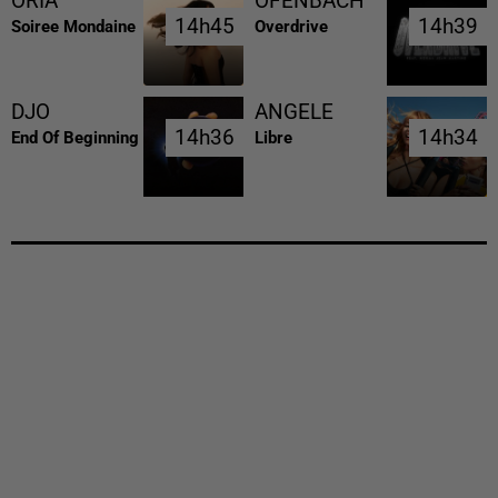
ORIA
OFENBACH
14h45
14h45
14h39
14h39
Soiree Mondaine
Overdrive
DJO
ANGELE
14h36
14h36
14h34
14h34
End Of Beginning
Libre