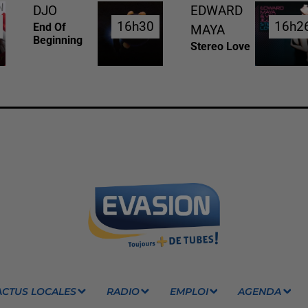
DJO
EDWARD
16h30
16h30
16h2
16h2
End Of
MAYA
Beginning
Stereo Love
ACTUS LOCALES
RADIO
EMPLOI
AGENDA