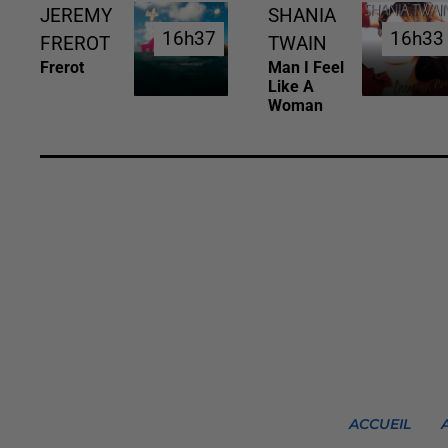
JEREMY
SHANIA
16h37
16h37
16h33
16h33
FREROT
TWAIN
Frerot
Man I Feel
Like A
Woman
ACCUEIL