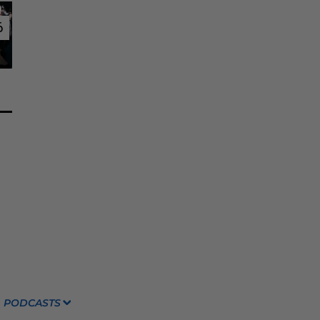
6
6
PODCASTS