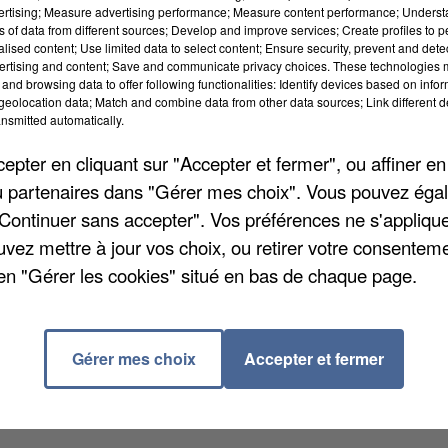
vertising; Measure advertising performance; Measure content performance; Unders
ns of data from different sources; Develop and improve services; Create profiles to 
alised content; Use limited data to select content; Ensure security, prevent and detect
ertising and content; Save and communicate privacy choices. These technologies
and browsing data to offer following functionalities: Identify devices based on infor
eolocation data; Match and combine data from other data sources; Link different de
nsmitted automatically.
pter en cliquant sur "Accepter et fermer", ou affiner en
/ou partenaires dans "Gérer mes choix". Vous pouvez éga
"Continuer sans accepter". Vos préférences ne s'appliqu
uvez mettre à jour vos choix, ou retirer votre consenteme
ent protéger les civils ukrainiens, selon
en "Gérer les cookies" situé en bas de chaque page.
La Marne
. En
s anti-trauma qui ont été récoltés. La première livrais
Gérer mes choix
Accepter et fermer