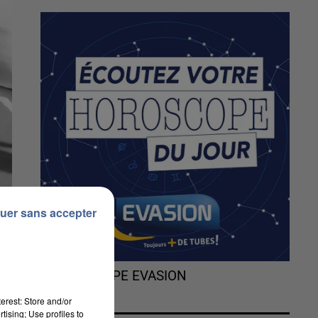
uer sans accepter
L'HOROSCOPE EVASION
erest: Store and/or
tising; Use profiles to