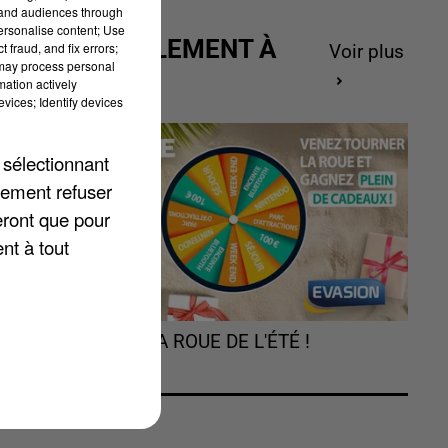
tand audiences through
personalise content; Use
ACTUELLEMENT À
 fraud, and fix errors;
Voir plus
 may process personal
GAGNER
mation actively
vices; Identify devices
 sélectionnant
lement refuser
eront que pour
nt à tout
on
TOURNEZ LA ROUE DE L'ÉTÉ !