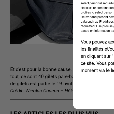
select personalised ad
statistics or combinatio
profiles to select person
Deliver and present adv
data such as IP address 
requested; Use precise g
based on information tra
Vous pouvez acce
les finalités et
en cliquant sur 
ce site. Vous po
Et c'est pour la bonne cause. Les agents souhait
moment via le li
tout, ce sont 40 gilets pare-balles et 100 plaque
de gilets est partie le 19 avril dernier.
Crédit : Nicolas Chacun – Hélène Virat
LES ARTICLES LES PLUS VUS