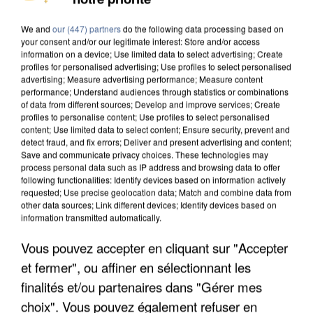
DE SOLIDARITÉ AVEC LES...
We and
our (447) partners
do the following data processing based on
your consent and/or our legitimate interest: Store and/or access
information on a device; Use limited data to select advertising; Create
profiles for personalised advertising; Use profiles to select personalised
advertising; Measure advertising performance; Measure content
performance; Understand audiences through statistics or combinations
of data from different sources; Develop and improve services; Create
profiles to personalise content; Use profiles to select personalised
content; Use limited data to select content; Ensure security, prevent and
detect fraud, and fix errors; Deliver and present advertising and content;
Save and communicate privacy choices. These technologies may
process personal data such as IP address and browsing data to offer
following functionalities: Identify devices based on information actively
requested; Use precise geolocation data; Match and combine data from
other data sources; Link different devices; Identify devices based on
information transmitted automatically.
Vous pouvez accepter en cliquant sur "Accepter
APRÈS TOUTES CES CANICULES, LES REFUGES
et fermer", ou affiner en sélectionnant les
DE FAUNE SAUVAGE SONT...
finalités et/ou partenaires dans "Gérer mes
choix". Vous pouvez également refuser en