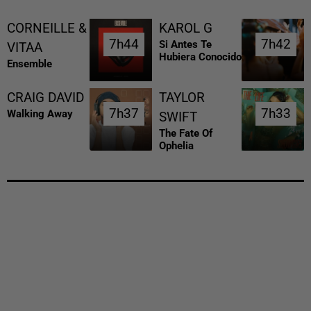
CORNEILLE &
KAROL G
7h44
7h44
7h42
7h42
Si Antes Te
VITAA
Hubiera Conocido
Ensemble
CRAIG DAVID
TAYLOR
7h37
7h37
7h33
7h33
Walking Away
SWIFT
The Fate Of
Ophelia