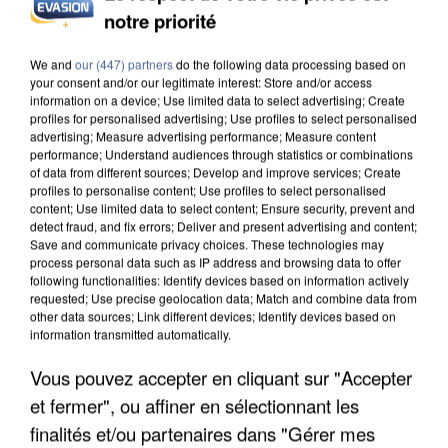
notre priorité
INCENDIES : L’ÎLE-DE-FRANCE LANCE UN ÉLAN
DE SOLIDARITÉ AVEC LES...
We and
our (447) partners
do the following data processing based on
your consent and/or our legitimate interest: Store and/or access
information on a device; Use limited data to select advertising; Create
profiles for personalised advertising; Use profiles to select personalised
advertising; Measure advertising performance; Measure content
performance; Understand audiences through statistics or combinations
of data from different sources; Develop and improve services; Create
profiles to personalise content; Use profiles to select personalised
content; Use limited data to select content; Ensure security, prevent and
detect fraud, and fix errors; Deliver and present advertising and content;
Save and communicate privacy choices. These technologies may
process personal data such as IP address and browsing data to offer
following functionalities: Identify devices based on information actively
requested; Use precise geolocation data; Match and combine data from
other data sources; Link different devices; Identify devices based on
information transmitted automatically.
Vous pouvez accepter en cliquant sur "Accepter
et fermer", ou affiner en sélectionnant les
APRÈS TOUTES CES CANICULES, LES REFUGES
finalités et/ou partenaires dans "Gérer mes
DE FAUNE SAUVAGE SONT...