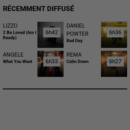
RÉCEMMENT DIFFUSÉ
LIZZO
DANIEL
6h42
6h42
6h36
6h36
2 Be Loved (am I
POWTER
Ready)
Bad Day
ANGELE
REMA
6h33
6h33
6h27
6h27
What You Want
Calm Down