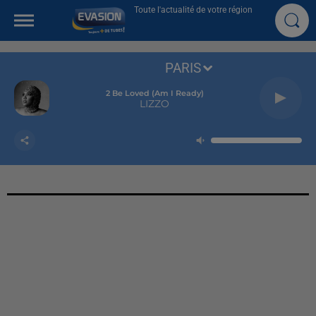
Toute l'actualité de votre région
PARIS
2 Be Loved (am I Ready)
LIZZO