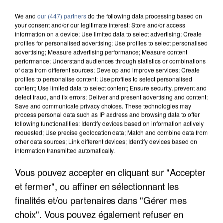
We and
our (447) partners
do the following data processing based on
your consent and/or our legitimate interest: Store and/or access
information on a device; Use limited data to select advertising; Create
profiles for personalised advertising; Use profiles to select personalised
advertising; Measure advertising performance; Measure content
performance; Understand audiences through statistics or combinations
of data from different sources; Develop and improve services; Create
profiles to personalise content; Use profiles to select personalised
content; Use limited data to select content; Ensure security, prevent and
detect fraud, and fix errors; Deliver and present advertising and content;
Save and communicate privacy choices. These technologies may
process personal data such as IP address and browsing data to offer
following functionalities: Identify devices based on information actively
requested; Use precise geolocation data; Match and combine data from
other data sources; Link different devices; Identify devices based on
information transmitted automatically.
APRÈS TOUTES CES CANICULES, LES REFUGES
DE FAUNE SAUVAGE SONT...
Vous pouvez accepter en cliquant sur "Accepter
et fermer", ou affiner en sélectionnant les
finalités et/ou partenaires dans "Gérer mes
choix". Vous pouvez également refuser en