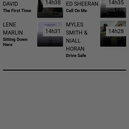
14h38
14h38
14h35
14h35
DAVID
ED SHEERAN
The First Time
Call On Me
LENE
MYLES
14h31
14h31
14h28
14h28
MARLIN
SMITH &
Sitting Down
NIALL
Here
HORAN
Drive Safe