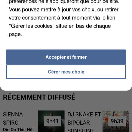
préférences ne s'appliqueront que pour ce site.
Vous pouvez mettre à jour vos choix, ou retirer
votre consentement à tout moment via le lien
"Gérer les cookies" situé en bas de chaque
page.
Accepter et fermer
L’UN DES FONDATEURS SUPPOSÉS DE LA DZ
MAFIA INTERPELLÉ EN ALGÉRIE
Gérer mes choix
RÉCEMMENT DIFFUSÉ
SIENNA
DJ SNAKE ET
9h41
9h41
9h39
9h39
SPIRO
BIPOLAR
Die On This Hill
SUNSHINE