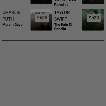
Paradise
CHARLIE
TAYLOR
9h36
9h36
9h33
9h33
PUTH
SWIFT
Marvin Gaye
The Fate Of
Ophelia