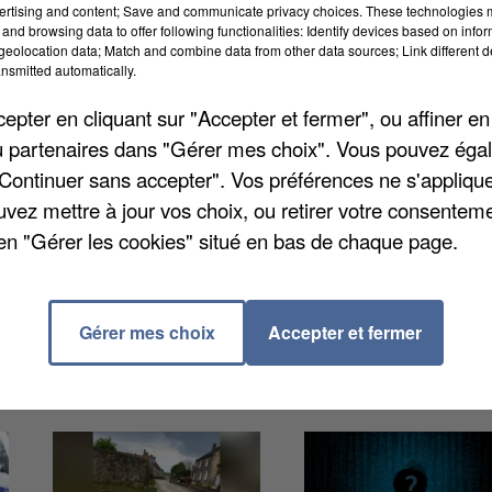
ertising and content; Save and communicate privacy choices. These technologies
and browsing data to offer following functionalities: Identify devices based on infor
eolocation data; Match and combine data from other data sources; Link different de
nsmitted automatically.
pter en cliquant sur "Accepter et fermer", ou affiner en
/ou partenaires dans "Gérer mes choix". Vous pouvez éga
lieu hier en Picardie, à l'occasion du 74ème
"Continuer sans accepter". Vos préférences ne s'appliqu
magne Nazie. À Beauvais, un temps de célébration s'est
uvez mettre à jour vos choix, ou retirer votre consenteme
la maire Caroline Cayeux, du préfet de l'Oise Louis
en "Gérer les cookies" situé en bas de chaque page.
nt venus se recueillir, au total une centaine de
Gérer mes choix
Accepter et fermer