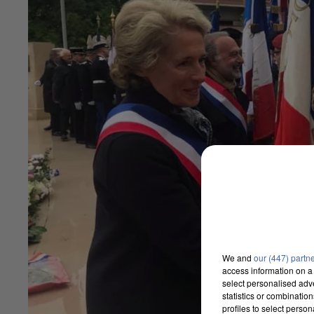
We and
our (447) partn
access information on a 
select personalised ad
statistics or combinatio
profiles to select person