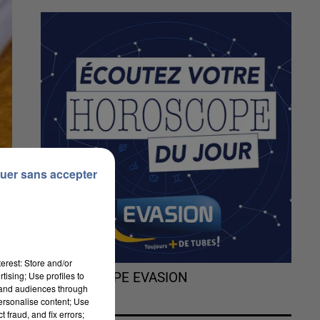
uer sans accepter
erest: Store and/or
tising; Use profiles to
L'HOROSCOPE EVASION
tand audiences through
personalise content; Use
 fraud, and fix errors;