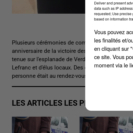
Deliver and present adv
data such as IP address 
requested; Use precise g
based on information tra
Vous pouvez acce
les finalités et
Plusieurs cérémonies de commémoration avaient 
en cliquant sur 
anniversaire de la victoire des Alliés sur l'Alle
ce site. Vous po
tenue sur l'esplanade de Verdun, en présence de 
moment via le li
Lefranc et d'élus locaux. Des civils sont égaleme
personne était au rendez-vous.
LES ARTICLES LES PLUS VUS