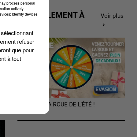
 may process personal
mation actively
ACTUELLEMENT À
vices; Identify devices
Voir plus
GAGNER
 sélectionnant
lement refuser
eront que pour
nt à tout
TOURNEZ LA ROUE DE L'ÉTÉ !