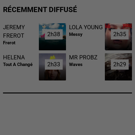
RÉCEMMENT DIFFUSÉ
JEREMY
LOLA YOUNG
2h38
2h38
2h35
2h35
Messy
FREROT
Frerot
HELENA
MR PROBZ
2h33
2h33
2h29
2h29
Tout A Changé
Waves