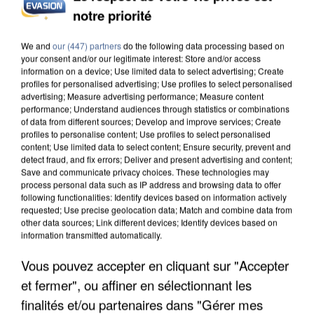
notre priorité
L’UN DES FONDATEURS SUPPOSÉS DE LA DZ
MAFIA INTERPELLÉ EN ALGÉRIE
We and
our (447) partners
do the following data processing based on
your consent and/or our legitimate interest: Store and/or access
information on a device; Use limited data to select advertising; Create
profiles for personalised advertising; Use profiles to select personalised
advertising; Measure advertising performance; Measure content
performance; Understand audiences through statistics or combinations
of data from different sources; Develop and improve services; Create
profiles to personalise content; Use profiles to select personalised
content; Use limited data to select content; Ensure security, prevent and
detect fraud, and fix errors; Deliver and present advertising and content;
Save and communicate privacy choices. These technologies may
process personal data such as IP address and browsing data to offer
following functionalities: Identify devices based on information actively
requested; Use precise geolocation data; Match and combine data from
other data sources; Link different devices; Identify devices based on
information transmitted automatically.
Vous pouvez accepter en cliquant sur "Accepter
et fermer", ou affiner en sélectionnant les
UN SECOND CADRE DE LA DZ MAFIA
finalités et/ou partenaires dans "Gérer mes
INTERPELLÉ EN ALGÉRIE