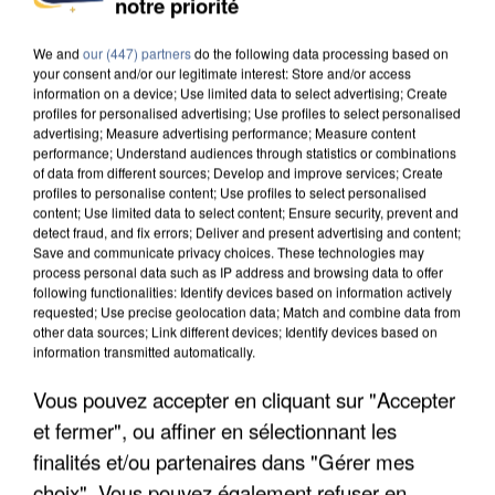
notre priorité
INTERPELLÉ EN ALGÉRIE
We and
our (447) partners
do the following data processing based on
your consent and/or our legitimate interest: Store and/or access
information on a device; Use limited data to select advertising; Create
profiles for personalised advertising; Use profiles to select personalised
advertising; Measure advertising performance; Measure content
performance; Understand audiences through statistics or combinations
of data from different sources; Develop and improve services; Create
profiles to personalise content; Use profiles to select personalised
content; Use limited data to select content; Ensure security, prevent and
detect fraud, and fix errors; Deliver and present advertising and content;
Save and communicate privacy choices. These technologies may
process personal data such as IP address and browsing data to offer
following functionalities: Identify devices based on information actively
requested; Use precise geolocation data; Match and combine data from
other data sources; Link different devices; Identify devices based on
information transmitted automatically.
Vous pouvez accepter en cliquant sur "Accepter
UNE TOURISTE DE L’OISE EMPORTÉE PAR UNE
et fermer", ou affiner en sélectionnant les
COULÉE DE BOUE EN HAUTE-SAVOIE
finalités et/ou partenaires dans "Gérer mes
choix". Vous pouvez également refuser en