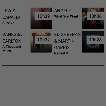
LEWIS
ANGELE
10h39
10h39
10h36
10h36
What You Want
CAPALDI
Survive
VANESSA
ED SHEERAN
10h32
10h32
10h28
10h28
CARLTON
& MARTIN
A Thousand
GARRIX
Miles
Repeat It