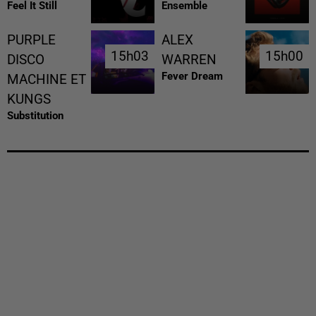
Feel It Still
Ensemble
PURPLE
ALEX
15h03
15h03
15h00
15h00
DISCO
WARREN
Fever Dream
MACHINE ET
KUNGS
Substitution