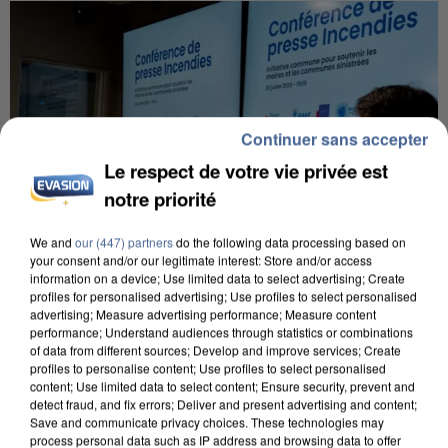
Continuer sans accepter
Le respect de votre vie privée est
notre priorité
We and
our (447) partners
do the following data processing based on
your consent and/or our legitimate interest: Store and/or access
information on a device; Use limited data to select advertising; Create
profiles for personalised advertising; Use profiles to select personalised
advertising; Measure advertising performance; Measure content
performance; Understand audiences through statistics or combinations
INCENDIES : L’ÎLE-DE-FRANCE LANCE UN ÉLAN
of data from different sources; Develop and improve services; Create
DE SOLIDARITÉ AVEC LES...
profiles to personalise content; Use profiles to select personalised
content; Use limited data to select content; Ensure security, prevent and
detect fraud, and fix errors; Deliver and present advertising and content;
Save and communicate privacy choices. These technologies may
process personal data such as IP address and browsing data to offer