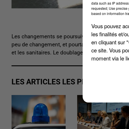
data such as IP address 
requested; Use precise g
based on information tra
Vous pouvez acce
les finalités et
Les changements se poursuivent au sein de l'ét
en cliquant sur 
peu de changement, et pourtant... Un ascenseur es
ce site. Vous po
et les sanitaires. Le doublage intérieur et l'isola
moment via le li
LES ARTICLES LES PLUS VUS