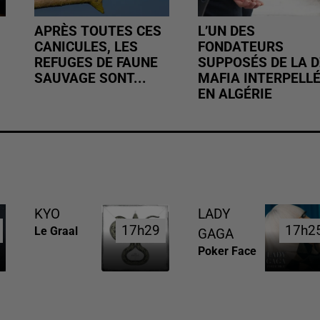
APRÈS TOUTES CES
L’UN DES
CANICULES, LES
FONDATEURS
REFUGES DE FAUNE
SUPPOSÉS DE LA D
SAUVAGE SONT...
MAFIA INTERPELL
EN ALGÉRIE
KYO
LADY
17h29
17h29
17h2
17h2
Le Graal
GAGA
Poker Face