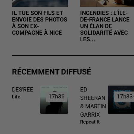
IL TUE SON FILS ET
INCENDIES : L’ÎLE-
ENVOIE DES PHOTOS
DE-FRANCE LANCE
À SON EX-
UN ÉLAN DE
COMPAGNE À NICE
SOLIDARITÉ AVEC
LES...
RÉCEMMENT DIFFUSÉ
DES'REE
ED
17h36
17h36
17h33
17h33
Life
SHEERAN
& MARTIN
GARRIX
Repeat It