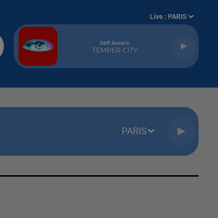
Live :
PARIS
Self Aware
TEMPER CITY
PARIS