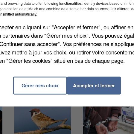
and browsing data to offer following functionalities: Identify devices based on infor
eolocation data; Match and combine data from other data sources; Link different de
nsmitted automatically.
pter en cliquant sur "Accepter et fermer", ou affiner en
/ou partenaires dans "Gérer mes choix". Vous pouvez éga
ablissement Pierre Falké. La façade avant témoigne 
"Continuer sans accepter". Vos préférences ne s'appliqu
t installé dans l'extension qui accueillera le dortoir
uvez mettre à jour vos choix, ou retirer votre consenteme
tion de l'extension sont toujours en cours.
en "Gérer les cookies" situé en bas de chaque page.
Gérer mes choix
Accepter et fermer