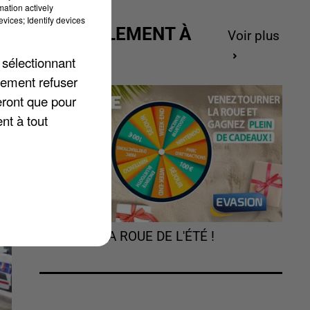
mation actively
vices; Identify devices
ACTUELLEMENT À
Voir plus
GAGNER
 sélectionnant
lement refuser
de
eront que pour
nt à tout
TOURNEZ LA ROUE DE L'ÉTÉ !