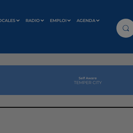
OCALES
RADIO
EMPLOI
AGENDA
Self Aware
TEMPER CITY