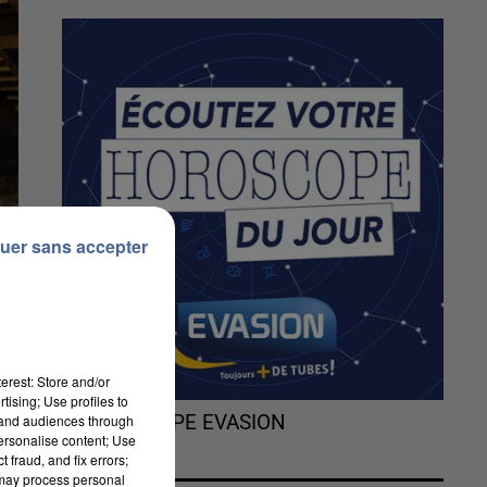
uer sans accepter
erest: Store and/or
tising; Use profiles to
tand audiences through
L'HOROSCOPE EVASION
personalise content; Use
 fraud, and fix errors;
 may process personal