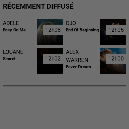
RÉCEMMENT DIFFUSÉ
ADELE
DJO
12h08
12h08
12h05
12h05
Easy On Me
End Of Beginning
LOUANE
ALEX
12h02
12h02
12h00
12h00
Secret
WARREN
Fever Dream