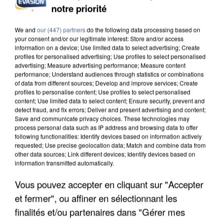
notre priorité
UNE TOURISTE DE L’OISE EMPORTÉE PAR UNE
COULÉE DE BOUE EN HAUTE-SAVOIE
We and
our (447) partners
do the following data processing based on
your consent and/or our legitimate interest: Store and/or access
information on a device; Use limited data to select advertising; Create
profiles for personalised advertising; Use profiles to select personalised
advertising; Measure advertising performance; Measure content
performance; Understand audiences through statistics or combinations
of data from different sources; Develop and improve services; Create
profiles to personalise content; Use profiles to select personalised
content; Use limited data to select content; Ensure security, prevent and
detect fraud, and fix errors; Deliver and present advertising and content;
Save and communicate privacy choices. These technologies may
process personal data such as IP address and browsing data to offer
following functionalities: Identify devices based on information actively
requested; Use precise geolocation data; Match and combine data from
other data sources; Link different devices; Identify devices based on
information transmitted automatically.
Vous pouvez accepter en cliquant sur "Accepter
et fermer", ou affiner en sélectionnant les
LES DONNÉES DE 300 000 CLIENTS DÉROBÉES À
INTERMARCHÉ APRÈS UNE...
finalités et/ou partenaires dans "Gérer mes