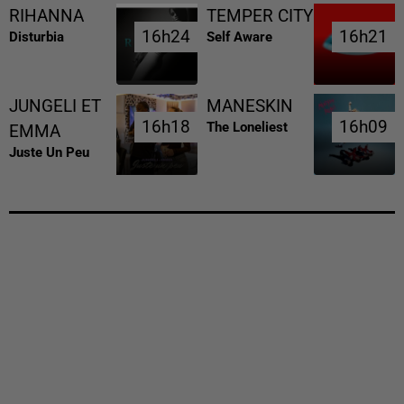
RIHANNA
TEMPER CITY
16h24
16h24
16h21
16h21
Disturbia
Self Aware
JUNGELI ET
MANESKIN
16h18
16h18
16h09
16h09
The Loneliest
EMMA
Juste Un Peu