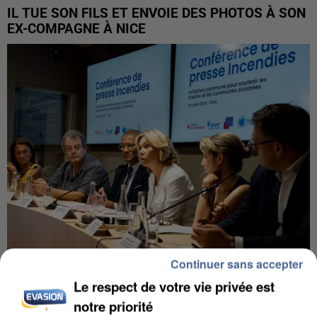
IL TUE SON FILS ET ENVOIE DES PHOTOS À SON
EX-COMPAGNE À NICE
Continuer sans accepter
Le respect de votre vie privée est
INCENDIES : L’ÎLE-DE-FRANCE LANCE UN ÉLAN
DE SOLIDARITÉ AVEC LES...
notre priorité