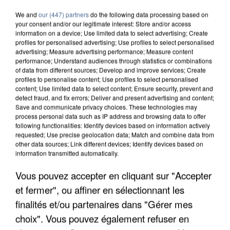
We and
our (447) partners
do the following data processing based on
your consent and/or our legitimate interest: Store and/or access
information on a device; Use limited data to select advertising; Create
profiles for personalised advertising; Use profiles to select personalised
advertising; Measure advertising performance; Measure content
performance; Understand audiences through statistics or combinations
of data from different sources; Develop and improve services; Create
profiles to personalise content; Use profiles to select personalised
content; Use limited data to select content; Ensure security, prevent and
detect fraud, and fix errors; Deliver and present advertising and content;
Save and communicate privacy choices. These technologies may
process personal data such as IP address and browsing data to offer
following functionalities: Identify devices based on information actively
requested; Use precise geolocation data; Match and combine data from
other data sources; Link different devices; Identify devices based on
information transmitted automatically.
Vous pouvez accepter en cliquant sur "Accepter
APRÈS TOUTES CES CANICULES, LES REFUGES
DE FAUNE SAUVAGE SONT...
et fermer", ou affiner en sélectionnant les
finalités et/ou partenaires dans "Gérer mes
choix". Vous pouvez également refuser en