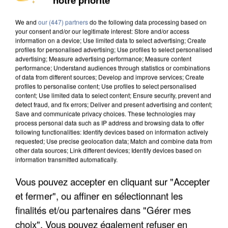
DE SOLIDARITÉ AVEC LES...
We and
our (447) partners
do the following data processing based on
your consent and/or our legitimate interest: Store and/or access
information on a device; Use limited data to select advertising; Create
profiles for personalised advertising; Use profiles to select personalised
advertising; Measure advertising performance; Measure content
performance; Understand audiences through statistics or combinations
of data from different sources; Develop and improve services; Create
profiles to personalise content; Use profiles to select personalised
content; Use limited data to select content; Ensure security, prevent and
detect fraud, and fix errors; Deliver and present advertising and content;
Save and communicate privacy choices. These technologies may
process personal data such as IP address and browsing data to offer
following functionalities: Identify devices based on information actively
requested; Use precise geolocation data; Match and combine data from
other data sources; Link different devices; Identify devices based on
information transmitted automatically.
Vous pouvez accepter en cliquant sur "Accepter
APRÈS TOUTES CES CANICULES, LES REFUGES
et fermer", ou affiner en sélectionnant les
DE FAUNE SAUVAGE SONT...
finalités et/ou partenaires dans "Gérer mes
choix". Vous pouvez également refuser en