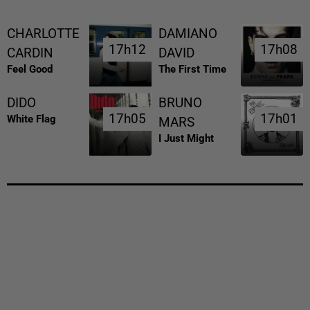
CHARLOTTE
DAMIANO
17h12
17h12
17h08
17h08
CARDIN
DAVID
Feel Good
The First Time
DIDO
BRUNO
17h05
17h05
17h01
17h01
White Flag
MARS
I Just Might