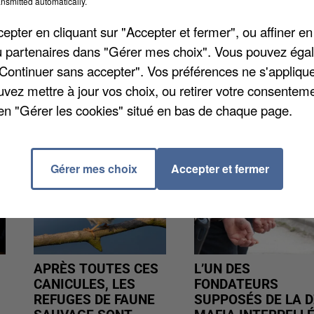
 Prévoyez une dizaine de minutes, cliquez sur
nsmitted automatically.
pter en cliquant sur "Accepter et fermer", ou affiner en
/ou partenaires dans "Gérer mes choix". Vous pouvez éga
"Continuer sans accepter". Vos préférences ne s'appliqu
uvez mettre à jour vos choix, ou retirer votre consenteme
en "Gérer les cookies" situé en bas de chaque page.
Gérer mes choix
Accepter et fermer
APRÈS TOUTES CES
L’UN DES
CANICULES, LES
FONDATEURS
REFUGES DE FAUNE
SUPPOSÉS DE LA D