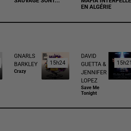
SAUVAGE SONT...
MAFIA INTERPELL
EN ALGÉRIE
GNARLS
DAVID
15h24
15h24
15h2
15h2
BARKLEY
GUETTA &
Crazy
JENNIFER
LOPEZ
Save Me
Tonight