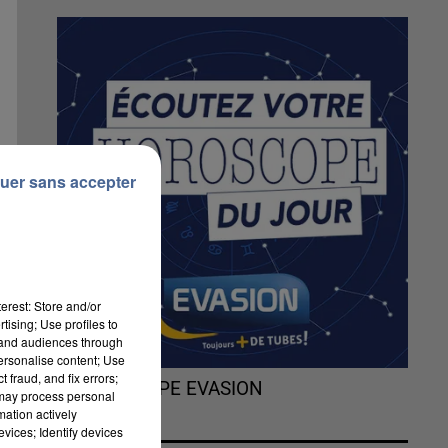
uer sans accepter
erest: Store and/or
tising; Use profiles to
tand audiences through
personalise content; Use
 fraud, and fix errors;
L'HOROSCOPE EVASION
 may process personal
mation actively
r
vices; Identify devices