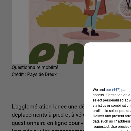
Questionnaire mobilité
Crédit :
Pays de Dreux
We and
our (447) partn
access information on a 
select personalised ad
statistics or combinatio
L'agglomération lance une démarche de concerta
profiles to select person
déplacements à pied et à vélo de demain ». La co
Deliver and present adv
data such as IP address 
questionnaire en ligne pour « contribuer à cette 
requested; Use precise g