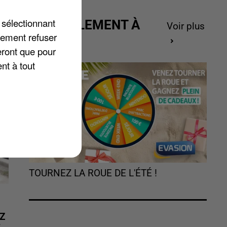
 sélectionnant
ACTUELLEMENT À
Voir plus
lement refuser
GAGNER
eront que pour
nt à tout
TOURNEZ LA ROUE DE L'ÉTÉ !
Z