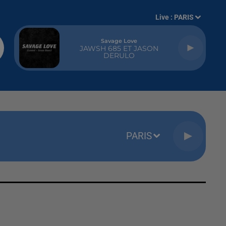
Live :
PARIS
Savage Love
JAWSH 685 ET JASON
DERULO
PARIS