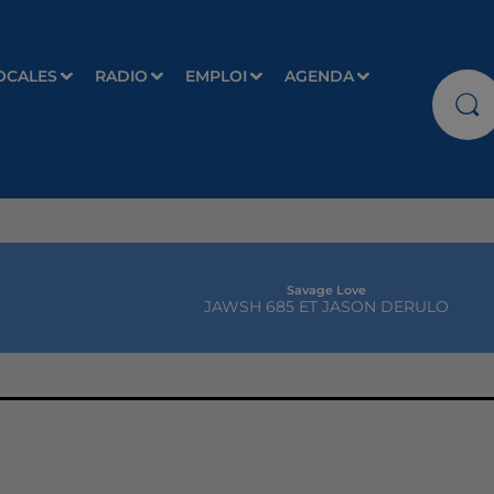
OCALES
RADIO
EMPLOI
AGENDA
Savage Love
JAWSH 685 ET JASON DERULO