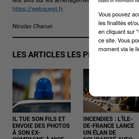
leur avis sur les aménagements et les services.
based on information tra
https://webquest.fr
.
Vous pouvez acce
les finalités et
Nicolas Chacun
en cliquant sur 
ce site. Vous po
moment via le li
LES ARTICLES LES PLUS VUS
IL TUE SON FILS ET
INCENDIES : L’ÎLE-
ENVOIE DES PHOTOS
DE-FRANCE LANCE
À SON EX-
UN ÉLAN DE