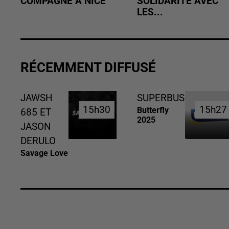
COMPAGNE À NICE
SOLIDARITÉ AVEC
LES...
RÉCEMMENT DIFFUSÉ
JAWSH
SUPERBUS
15h30
15h30
15h27
15h27
Butterfly
685 ET
2025
JASON
DERULO
Savage Love