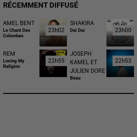
RÉCEMMENT DIFFUSÉ
AMEL BENT
SHAKIRA
23h02
23h02
23h00
23h00
Le Chant Des
Dai Dai
Colombes
REM
JOSEPH
22h55
22h55
22h53
22h53
Losing My
KAMEL ET
Religion
JULIEN DORE
Beau