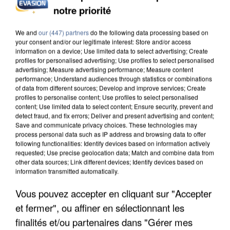
INCENDIES : L’ÎLE-DE-FRANCE LANCE UN ÉLAN
notre priorité
DE SOLIDARITÉ AVEC LES...
We and
our (447) partners
do the following data processing based on
your consent and/or our legitimate interest: Store and/or access
information on a device; Use limited data to select advertising; Create
profiles for personalised advertising; Use profiles to select personalised
advertising; Measure advertising performance; Measure content
performance; Understand audiences through statistics or combinations
of data from different sources; Develop and improve services; Create
profiles to personalise content; Use profiles to select personalised
content; Use limited data to select content; Ensure security, prevent and
detect fraud, and fix errors; Deliver and present advertising and content;
Save and communicate privacy choices. These technologies may
process personal data such as IP address and browsing data to offer
following functionalities: Identify devices based on information actively
requested; Use precise geolocation data; Match and combine data from
other data sources; Link different devices; Identify devices based on
information transmitted automatically.
Vous pouvez accepter en cliquant sur "Accepter
APRÈS TOUTES CES CANICULES, LES REFUGES
et fermer", ou affiner en sélectionnant les
DE FAUNE SAUVAGE SONT...
finalités et/ou partenaires dans "Gérer mes