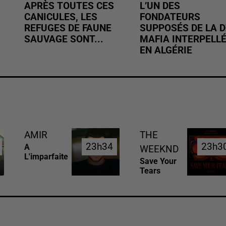
APRÈS TOUTES CES
L’UN DES
CANICULES, LES
FONDATEURS
REFUGES DE FAUNE
SUPPOSÉS DE LA D
SAUVAGE SONT...
MAFIA INTERPELL
EN ALGÉRIE
AMIR
THE
23h34
23h34
23h3
23h3
A
WEEKND
L'imparfaite
Save Your
Tears