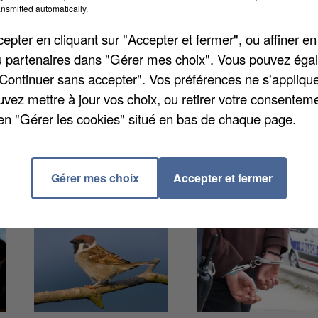
nsmitted automatically.
Tout cela est encadré par des professionnels de sant
icité. Après Villeparisis ce lundi, prochaine étape en
pter en cliquant sur "Accepter et fermer", ou affiner en
/ou partenaires dans "Gérer mes choix". Vous pouvez éga
"Continuer sans accepter". Vos préférences ne s'appliqu
uvez mettre à jour vos choix, ou retirer votre consenteme
en "Gérer les cookies" situé en bas de chaque page.
Gérer mes choix
Accepter et fermer