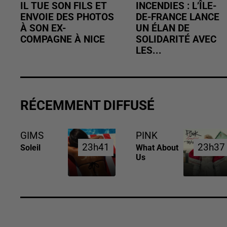
IL TUE SON FILS ET
INCENDIES : L’ÎLE-
ENVOIE DES PHOTOS
DE-FRANCE LANCE
À SON EX-
UN ÉLAN DE
COMPAGNE À NICE
SOLIDARITÉ AVEC
LES...
RÉCEMMENT DIFFUSÉ
GIMS
PINK
23h41
23h41
23h37
23h37
Soleil
What About
Us