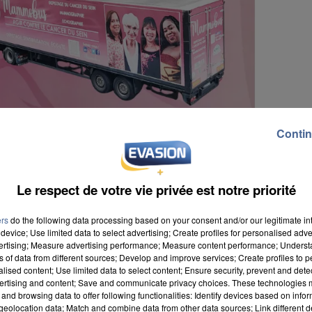
Contin
Le respect de votre vie privée est notre priorité
ers
do the following data processing based on your consent and/or our legitimate int
device; Use limited data to select advertising; Create profiles for personalised adver
vertising; Measure advertising performance; Measure content performance; Unders
ns of data from different sources; Develop and improve services; Create profiles to 
alised content; Use limited data to select content; Ensure security, prevent and detect
ertising and content; Save and communicate privacy choices. These technologies
and browsing data to offer following functionalities: Identify devices based on infor
ur le cancer du sein. Des dépistages y sont même
eolocation data; Match and combine data from other data sources; Link different de