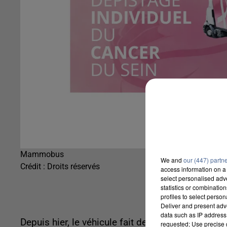
Mammobus
We and
our (447) partn
Crédit :
Droits réservés
access information on a 
select personalised ad
statistics or combinatio
profiles to select person
Deliver and present adv
data such as IP address 
Depuis hier, le véhicule fait de la prévention s
requested; Use precise g