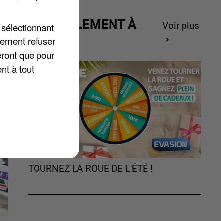
é.
ACTUELLEMENT À
Voir plus
 sélectionnant
GAGNER
lement refuser
eront que pour
nt à tout
TOURNEZ LA ROUE DE L'ÉTÉ !