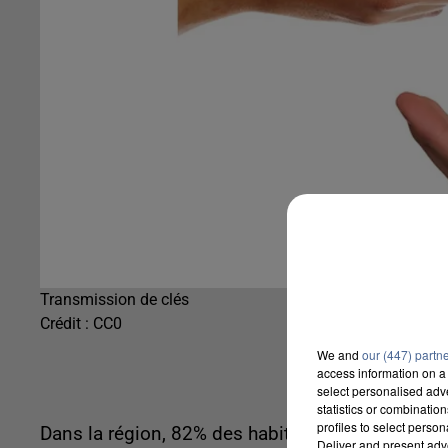
Transmission de clés
Crédit :
CC0
We and
our (447) partn
access information on a 
select personalised ad
statistics or combinatio
profiles to select person
Dans la région, 82% des habitants achèteraient u
Deliver and present adv