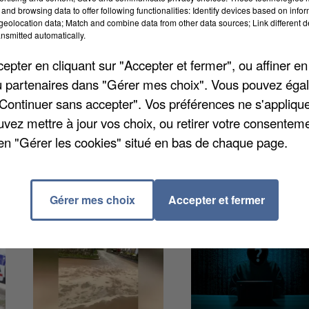
éalisée par Procivis et Harris Interactive auprès de
and browsing data to offer following functionalities: Identify devices based on infor
eolocation data; Match and combine data from other data sources; Link different de
points par rapport à la moyenne dans le pays. En
nsmitted automatically.
sont que 56% à avoir comme objectif de devenir
pter en cliquant sur "Accepter et fermer", ou affiner en
e nationale. Il faut dire qu'en France, les dépenses
/ou partenaires dans "Gérer mes choix". Vous pouvez éga
nte.
"Continuer sans accepter". Vos préférences ne s'appliqu
uvez mettre à jour vos choix, ou retirer votre consenteme
en "Gérer les cookies" situé en bas de chaque page.
Gérer mes choix
Accepter et fermer