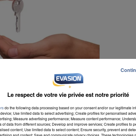
Contin
Le respect de votre vie privée est notre priorité
ers
do the following data processing based on your consent and/or our legitimate int
device; Use limited data to select advertising; Create profiles for personalised adver
vertising; Measure advertising performance; Measure content performance; Unders
ns of data from different sources; Develop and improve services; Create profiles to 
alised content; Use limited data to select content; Ensure security, prevent and detect
n pavillon plutôt qu'un appartement s'ils en avaient l
ertising and content; Save and communicate privacy choices. These technologies