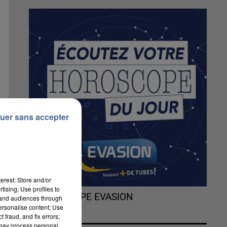
uer sans accepter
erest: Store and/or
tising; Use profiles to
L'HOROSCOPE EVASION
tand audiences through
personalise content; Use
 fraud, and fix errors;
es
 may process personal