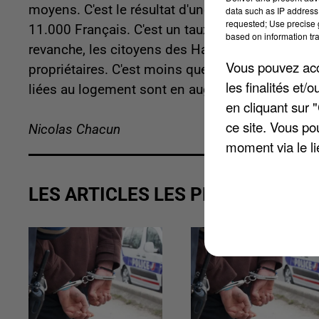
moyens. C'est le résultat d'une étude nationale
r
data such as IP address 
requested; Use precise g
11.000 Français. C'est un taux supérieur de 11 
based on information tra
revanche, les citoyens des Hauts-de-France ne 
Vous pouvez acce
propriétaires. C'est moins que les 60% de moyenn
les finalités et
liées au logement sont en augmentation consta
en cliquant sur 
ce site. Vous po
Nicolas Chacun
moment via le li
LES ARTICLES LES PLUS VUS