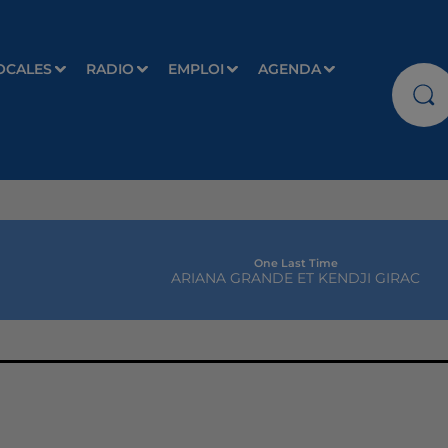
OCALES
RADIO
EMPLOI
AGENDA
One Last Time
ARIANA GRANDE ET KENDJI GIRAC