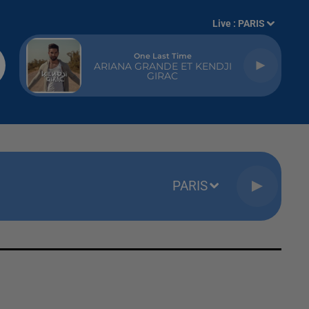
Live :
PARIS
One Last Time
ARIANA GRANDE ET KENDJI
GIRAC
PARIS