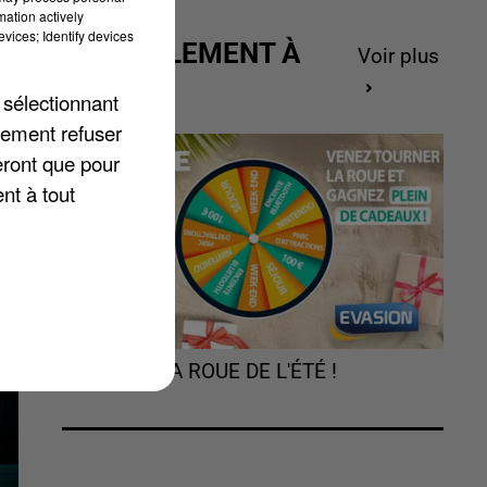
mation actively
vices; Identify devices
ACTUELLEMENT À
Voir plus
GAGNER
 sélectionnant
lement refuser
eront que pour
nt à tout
TOURNEZ LA ROUE DE L'ÉTÉ !