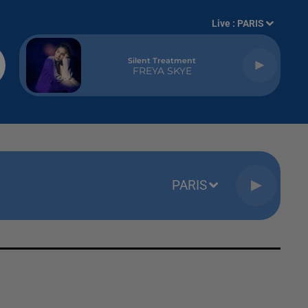
Live :
PARIS
Silent Treatment
FREYA SKYE
PARIS