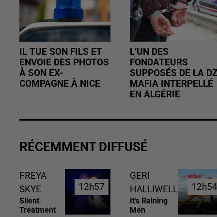
IL TUE SON FILS ET
L’UN DES
ENVOIE DES PHOTOS
FONDATEURS
À SON EX-
SUPPOSÉS DE LA D
COMPAGNE À NICE
MAFIA INTERPELLÉ
EN ALGÉRIE
RÉCEMMENT DIFFUSÉ
FREYA
GERI
12h57
12h57
12h5
12h5
SKYE
HALLIWELL
Silent
It's Raining
Treatment
Men