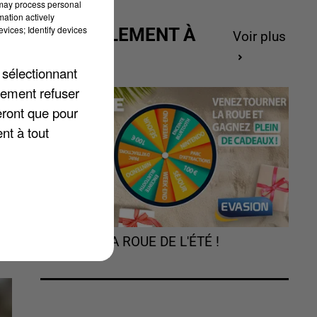
 may process personal
mation actively
vices; Identify devices
ACTUELLEMENT À
Voir plus
GAGNER
s
 sélectionnant
lement refuser
,
eront que pour
nt à tout
TOURNEZ LA ROUE DE L'ÉTÉ !