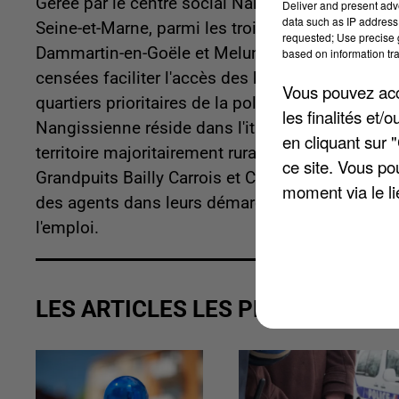
Gérée par le centre social Nangis Lude, la Mais
Deliver and present adv
data such as IP address 
Seine-et-Marne, parmi les trois premières structur
requested; Use precise g
Dammartin-en-Goële et Melun. Elle sera inauguré
based on information tra
censées faciliter l'accès des habitants aux servic
Vous pouvez acce
quartiers prioritaires de la politique de la ville.
les finalités et
Nangissienne réside dans l'itinérance des pe
en cliquant sur 
territoire majoritairement rural. Cinq lieux d'acc
ce site. Vous po
Grandpuits Bailly Carrois et Chateaubleau. En u
moment via le li
des agents dans leurs démarches de la vie quotidi
l'emploi.
LES ARTICLES LES PLUS VUS