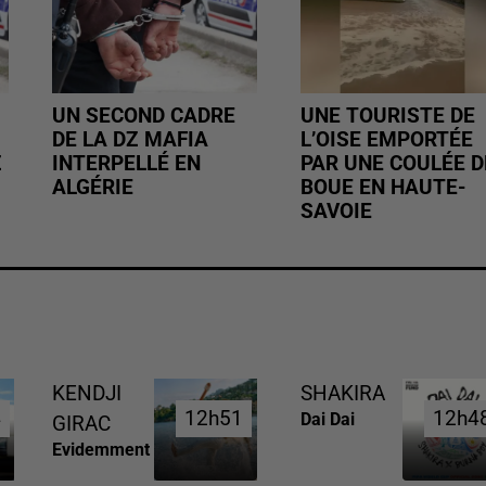
UN SECOND CADRE
UNE TOURISTE DE
DE LA DZ MAFIA
L’OISE EMPORTÉE
Z
INTERPELLÉ EN
PAR UNE COULÉE D
ALGÉRIE
BOUE EN HAUTE-
SAVOIE
KENDJI
SHAKIRA
4
4
12h51
12h51
12h4
12h4
Dai Dai
GIRAC
Evidemment