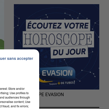
uer sans accepter
erest: Store and/or
tising; Use profiles to
L'HOROSCOPE EVASION
tand audiences through
personalise content; Use
 fraud, and fix errors;