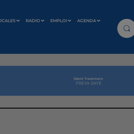
OCALES
RADIO
EMPLOI
AGENDA
Silent Treatment
FREYA SKYE