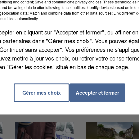
on France Service de la Brie Nangissienne est, en
ertising and content; Save and communicate privacy choices. These technologies
and browsing data to offer following functionalities: Identify devices based on infor
es labellisées par l'Etat au 1er janvier avec
eolocation data; Match and combine data from other data sources; Link different de
e ce mercredi en fin de matinée. Ces structures sont
nsmitted automatically.
es publics, en particulier dans les zones rurales et le
pter en cliquant sur "Accepter et fermer", ou affiner en
 La spécificité de Maison France Services de la Brie
/ou partenaires dans "Gérer mes choix". Vous pouvez éga
rmanences au travers de la communauté de communes
"Continuer sans accepter". Vos préférences ne s'appliqu
ueils ont été retenus : Fontenailles, Nangis, Mormant,
uvez mettre à jour vos choix, ou retirer votre consenteme
n lieu unique, les usagers vont être accompagnés par
en "Gérer les cookies" situé en bas de chaque page.
enne liées à la santé, la famille, la retraite ou
Gérer mes choix
Accepter et fermer