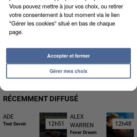
Vous pouvez mettre à jour vos choix, ou retirer
votre consentement à tout moment via le lien
"Gérer les cookies" situé en bas de chaque
page.
Accepter et fermer
L’UN DES FONDATEURS SUPPOSÉS DE LA DZ
MAFIA INTERPELLÉ EN ALGÉRIE
Gérer mes choix
RÉCEMMENT DIFFUSÉ
ADE
ALEX
12h51
12h51
12h48
12h48
Tout Savoir
WARREN
Fever Dream