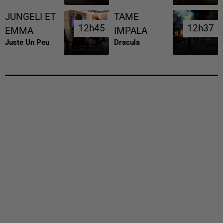
JUNGELI ET
TAME
12h45
12h45
12h37
12h37
EMMA
IMPALA
Juste Un Peu
Dracula