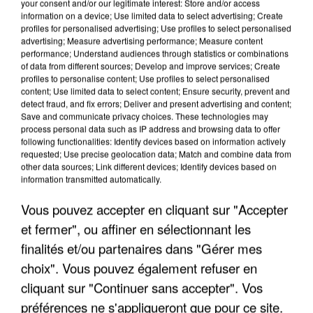
your consent and/or our legitimate interest: Store and/or access
information on a device; Use limited data to select advertising; Create
profiles for personalised advertising; Use profiles to select personalised
advertising; Measure advertising performance; Measure content
performance; Understand audiences through statistics or combinations
of data from different sources; Develop and improve services; Create
profiles to personalise content; Use profiles to select personalised
content; Use limited data to select content; Ensure security, prevent and
detect fraud, and fix errors; Deliver and present advertising and content;
Save and communicate privacy choices. These technologies may
process personal data such as IP address and browsing data to offer
following functionalities: Identify devices based on information actively
requested; Use precise geolocation data; Match and combine data from
other data sources; Link different devices; Identify devices based on
APRÈS TOUTES CES CANICULES, LES REFUGES
information transmitted automatically.
DE FAUNE SAUVAGE SONT...
Vous pouvez accepter en cliquant sur "Accepter
et fermer", ou affiner en sélectionnant les
finalités et/ou partenaires dans "Gérer mes
choix". Vous pouvez également refuser en
cliquant sur "Continuer sans accepter". Vos
préférences ne s'appliqueront que pour ce site.