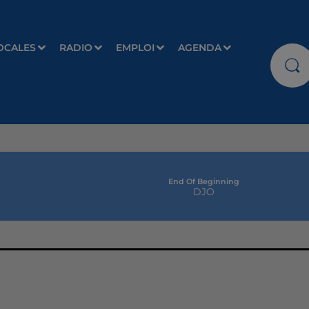
OCALES
RADIO
EMPLOI
AGENDA
End Of Beginning
DJO