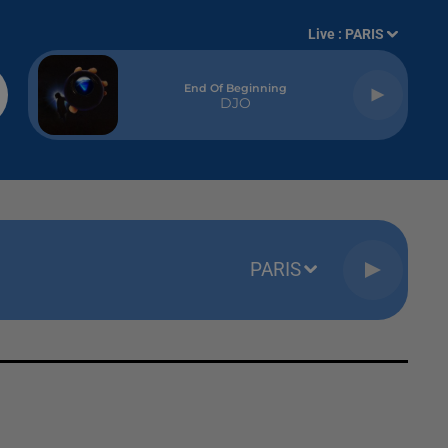
Live :
PARIS
End Of Beginning
DJO
PARIS