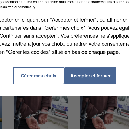
eolocation data; Match and combine data from other data sources; Link different de
pensions alimentaires soient bien versées, l'État
nsmitted automatically.
ouvrement des pensions alimentaires (ARIPA). En
pter en cliquant sur "Accepter et fermer", ou affiner en
sement ou l'avance de 5.143 pensions. Le gouvernemen
/ou partenaires dans "Gérer mes choix". Vous pouvez éga
igne presque 7.000 pensions versées auprès des
"Continuer sans accepter". Vos préférences ne s'appliqu
uvez mettre à jour vos choix, ou retirer votre consenteme
en "Gérer les cookies" situé en bas de chaque page.
Gérer mes choix
Accepter et fermer