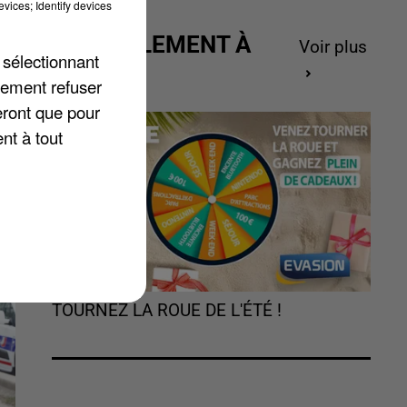
vices; Identify devices
ACTUELLEMENT À
Voir plus
 sélectionnant
t
GAGNER
lement refuser
eront que pour
nt à tout
TOURNEZ LA ROUE DE L'ÉTÉ !