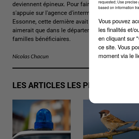
requested; Use precise g
deviennent épineux. Pour faire en sorte que les 
based on information tra
s'appuie sur l'
agence d'intermédiation et de rec
Vous pouvez acce
Essonne, cette dernière avait supervisé le ver
les finalités et
aimerait que dans le département, l'ARIPA atte
en cliquant sur 
familles bénéficiaires.
ce site. Vous po
moment via le li
Nicolas Chacun
LES ARTICLES LES PLUS VUS