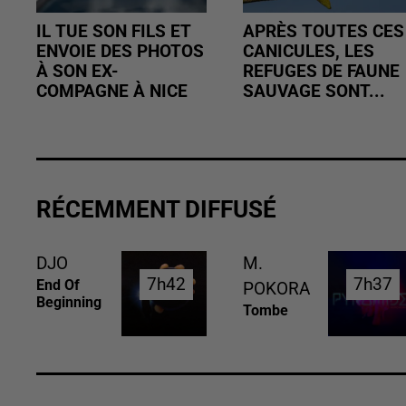
IL TUE SON FILS ET
APRÈS TOUTES CES
ENVOIE DES PHOTOS
CANICULES, LES
À SON EX-
REFUGES DE FAUNE
COMPAGNE À NICE
SAUVAGE SONT...
RÉCEMMENT DIFFUSÉ
DJO
M.
7h42
7h42
7h37
7h37
End Of
POKORA
Beginning
Tombe