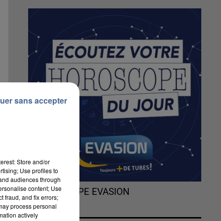
uer sans accepter
erest: Store and/or
tising; Use profiles to
tand audiences through
personalise content; Use
L'HOROSCOPE EVASION
 fraud, and fix errors;
 may process personal
mation actively