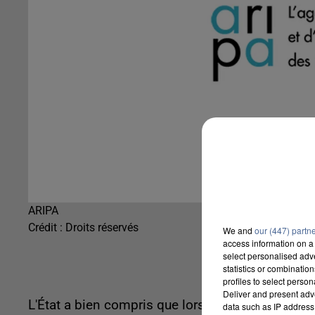
ARIPA
Crédit :
Droits réservés
We and
our (447) partn
access information on a 
select personalised ad
statistics or combinatio
profiles to select person
Deliver and present adv
L'État a bien compris que lorsqu'un couple rompt
data such as IP address 