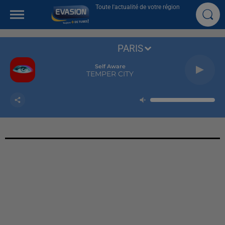
Toute l'actualité de votre région
PARIS
Self Aware
TEMPER CITY