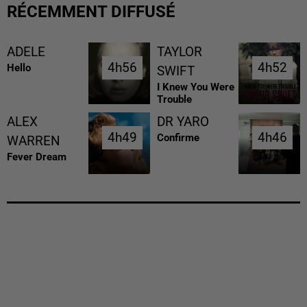
RÉCEMMENT DIFFUSÉ
ADELE
TAYLOR
4h56
4h56
4h52
4h52
Hello
SWIFT
I Knew You Were
Trouble
ALEX
DR YARO
4h49
4h49
4h46
4h46
Confirme
WARREN
Fever Dream