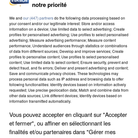
notre priorité
INCENDIES : L’ÎLE-DE-FRANCE LANCE UN ÉLAN
DE SOLIDARITÉ AVEC LES...
We and
our (447) partners
do the following data processing based on
your consent and/or our legitimate interest: Store and/or access
information on a device; Use limited data to select advertising; Create
profiles for personalised advertising; Use profiles to select personalised
advertising; Measure advertising performance; Measure content
performance; Understand audiences through statistics or combinations
of data from different sources; Develop and improve services; Create
profiles to personalise content; Use profiles to select personalised
content; Use limited data to select content; Ensure security, prevent and
detect fraud, and fix errors; Deliver and present advertising and content;
Save and communicate privacy choices. These technologies may
process personal data such as IP address and browsing data to offer
following functionalities: Identify devices based on information actively
requested; Use precise geolocation data; Match and combine data from
other data sources; Link different devices; Identify devices based on
information transmitted automatically.
Vous pouvez accepter en cliquant sur "Accepter
et fermer", ou affiner en sélectionnant les
APRÈS TOUTES CES CANICULES, LES REFUGES
DE FAUNE SAUVAGE SONT...
finalités et/ou partenaires dans "Gérer mes