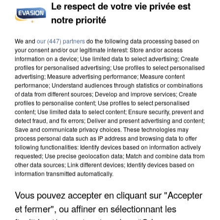
Le respect de votre vie privée est
notre priorité
L’UN DES FONDATEURS SUPPOSÉS DE LA DZ
MAFIA INTERPELLÉ EN ALGÉRIE
We and
our (447) partners
do the following data processing based on
your consent and/or our legitimate interest: Store and/or access
information on a device; Use limited data to select advertising; Create
profiles for personalised advertising; Use profiles to select personalised
advertising; Measure advertising performance; Measure content
performance; Understand audiences through statistics or combinations
of data from different sources; Develop and improve services; Create
profiles to personalise content; Use profiles to select personalised
content; Use limited data to select content; Ensure security, prevent and
detect fraud, and fix errors; Deliver and present advertising and content;
Save and communicate privacy choices. These technologies may
process personal data such as IP address and browsing data to offer
following functionalities: Identify devices based on information actively
requested; Use precise geolocation data; Match and combine data from
other data sources; Link different devices; Identify devices based on
information transmitted automatically.
Vous pouvez accepter en cliquant sur "Accepter
et fermer", ou affiner en sélectionnant les
UN SECOND CADRE DE LA DZ MAFIA