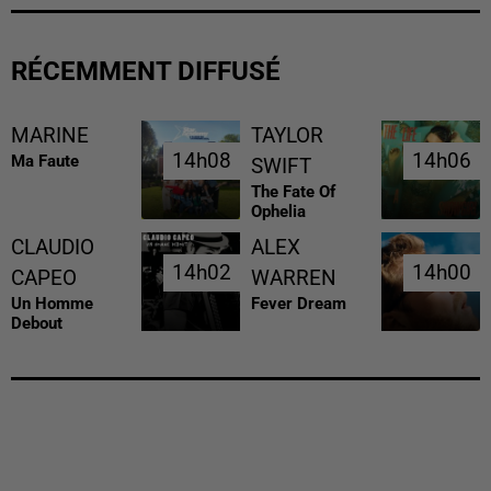
RÉCEMMENT DIFFUSÉ
MARINE
TAYLOR
14h08
14h08
14h06
14h06
Ma Faute
SWIFT
The Fate Of
Ophelia
CLAUDIO
ALEX
14h02
14h02
14h00
14h00
CAPEO
WARREN
Un Homme
Fever Dream
Debout