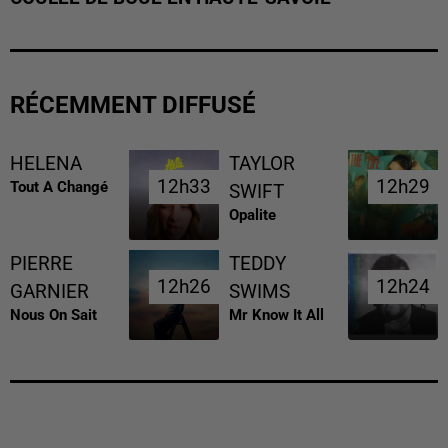
RÉCEMMENT DIFFUSÉ
HELENA
TAYLOR
12h33
12h33
12h29
12h29
Tout A Changé
SWIFT
Opalite
PIERRE
TEDDY
12h26
12h26
12h24
12h24
GARNIER
SWIMS
Nous On Sait
Mr Know It All