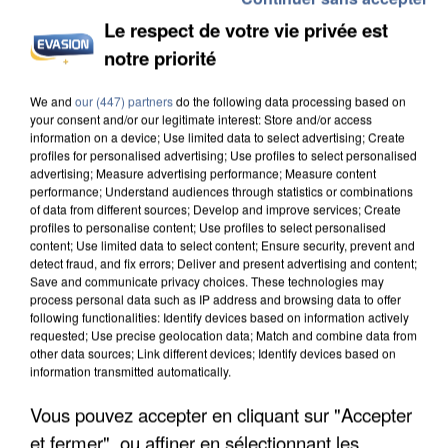
Le respect de votre vie privée est
notre priorité
L’UN DES FONDATEURS SUPPOSÉS DE LA DZ
We and
our (447) partners
do the following data processing based on
your consent and/or our legitimate interest: Store and/or access
MAFIA INTERPELLÉ EN ALGÉRIE
information on a device; Use limited data to select advertising; Create
profiles for personalised advertising; Use profiles to select personalised
advertising; Measure advertising performance; Measure content
performance; Understand audiences through statistics or combinations
of data from different sources; Develop and improve services; Create
profiles to personalise content; Use profiles to select personalised
content; Use limited data to select content; Ensure security, prevent and
detect fraud, and fix errors; Deliver and present advertising and content;
Save and communicate privacy choices. These technologies may
process personal data such as IP address and browsing data to offer
following functionalities: Identify devices based on information actively
requested; Use precise geolocation data; Match and combine data from
other data sources; Link different devices; Identify devices based on
information transmitted automatically.
Vous pouvez accepter en cliquant sur "Accepter
et fermer", ou affiner en sélectionnant les