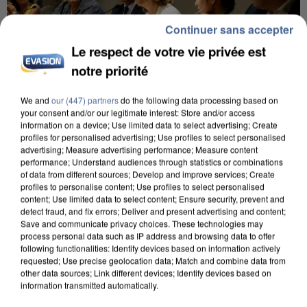
Continuer sans accepter
Le respect de votre vie privée est
notre priorité
We and
our (447) partners
do the following data processing based on
your consent and/or our legitimate interest: Store and/or access
INCENDIES : L’ÎLE-DE-FRANCE LANCE UN ÉLAN
information on a device; Use limited data to select advertising; Create
DE SOLIDARITÉ AVEC LES...
profiles for personalised advertising; Use profiles to select personalised
advertising; Measure advertising performance; Measure content
performance; Understand audiences through statistics or combinations
of data from different sources; Develop and improve services; Create
profiles to personalise content; Use profiles to select personalised
content; Use limited data to select content; Ensure security, prevent and
detect fraud, and fix errors; Deliver and present advertising and content;
Save and communicate privacy choices. These technologies may
process personal data such as IP address and browsing data to offer
following functionalities: Identify devices based on information actively
requested; Use precise geolocation data; Match and combine data from
other data sources; Link different devices; Identify devices based on
information transmitted automatically.