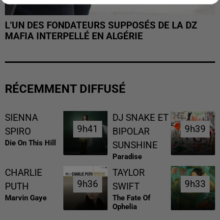
L’UN DES FONDATEURS SUPPOSÉS DE LA DZ
MAFIA INTERPELLÉ EN ALGÉRIE
RÉCEMMENT DIFFUSÉ
SIENNA
DJ SNAKE ET
9h41
9h41
9h39
9h39
SPIRO
BIPOLAR
Die On This Hill
SUNSHINE
Paradise
CHARLIE
TAYLOR
9h36
9h36
9h33
9h33
PUTH
SWIFT
Marvin Gaye
The Fate Of
Ophelia